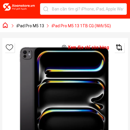
iPad Pro M5 13
iPad Pro M5 13 1TB Cũ (Wifi/5G)
Xem địa chỉ còn hàng