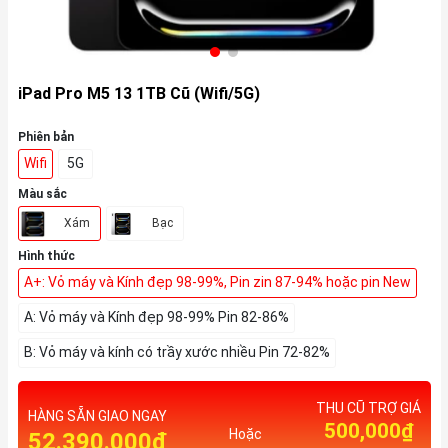
iPad Pro M5 13 1TB Cũ (Wifi/5G)
Phiên bản
Wifi
5G
Màu sắc
Xám
Bạc
Hình thức
A+: Vỏ máy và Kính đẹp 98-99%, Pin zin 87-94% hoặc pin New
A: Vỏ máy và Kính đẹp 98-99% Pin 82-86%
B: Vỏ máy và kính có trầy xước nhiều Pin 72-82%
THU CŨ TRỢ GIÁ
HÀNG SẴN GIAO NGAY
500,000₫
Hoặc
52.390.000₫