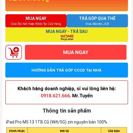
MUA NGAY
TRẢ GÓP QUA THẺ
Giao Tận Nơi Hoặc Nhận Tại Cửa Hàng
Visa, Master, JCB
MUA NGAY - TRẢ SAU
MUA NGAY
HƯỚNG DẪN TRẢ GÓP CCCD TẠI NHÀ
Khách hàng doanh nghiệp, sỉ vui lòng liên hệ:
0918.621.666
. Mr.Tuyến
Thông tin sản phẩm
iPad Pro M5 13 1TB Cũ (Wifi/5G) zin nguyên bản 100%