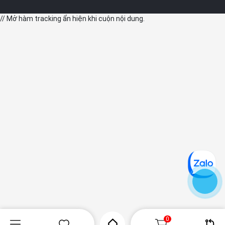
// Mở hàm tracking ẩn hiện khi cuộn nội dung.
5. Hỗ trợ iPadOS 26 cùng Apple Intelligence
Chiếc iPad này không chỉ sở hữu sức mạnh phần cứng mà còn
vượt trội về mặt phần mềm, khi được tích hợp Apple Intelligence
và chạy trên hệ điều hành iPadOS 26 mới nhất. Sự đồng bộ này
đem đến một trải nghiệm làm việc và sáng tạo mượt mà, dễ sử
dụng, giúp người dùng tận dụng hết hiệu năng của chip M5 trong
mọi thao tác.
Bên cạnh đó, Apple Intelligence trên iPadOS 26 cung cấp hàng
loạt công cụ trợ lý thông minh, hỗ trợ người dùng trong việc
soạn thảo, sáng tạo và biên tập nội dung một cách thuận tiện.
Nhờ khả năng xử lý ngay trên thiết bị, mọi thao tác đều được
thực hiện trôi chảy, tự nhiên và đảm bảo an toàn dữ liệu.
0