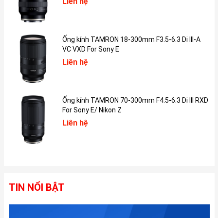
Liên hệ
(công nghệ ProMotion). Màn hình có khả năng đạt độ sáng 1000
nits (toàn màn hình) và lên tới 1600 nits trong chế độ HDR, cùng
tỷ lệ tương phản 2.000.000:1, giúp nội dung hiển thị rõ nét ngay
Ống kính TAMRON 18-300mm F3.5-6.3 Di III-A
cả khi dùng ngoài trời. Nhờ vậy, hình ảnh luôn được tái tạo với
VC VXD For Sony E
màu sắc chính xác, chi tiết sống động và độ rực rỡ cao.
Liên hệ
Màn hình của iPad Pro M5 thể hiện màu sắc tự nhiên và đồng bộ
với ánh sáng xung quanh nhờ vào sự hỗ trợ của dải màu rộng P3
và công nghệ True Tone. Những người làm công việc liên quan
đến dựng phim, biên tập ảnh hay thiết kế có thể hoàn toàn tin
Ống kính TAMRON 70-300mm F4.5-6.3 Di III RXD
cậy vào tính chính xác của hình ảnh được hiển thị. Đối với các
For Sony E/ Nikon Z
cấu hình có dung lượng lưu trữ lớn (1 TB, 2 TB), người dùng còn
Liên hệ
được lựa chọn thêm mặt kính phủ nano giúp tối ưu trải nghiệm
làm việc ngoài trời.
TIN NỔI BẬT