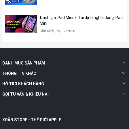
điều chỉnh khung hình để giữ người dùng ở trung tâm khi thực
hiện cuộc gọi FaceTime hay các buổi họp trực tuyến. Nhờ vậy,
mọi hoạt động giao tiếp, trình bày hay ghi hình đều diễn ra một
Đánh giá iPad Mini 7: Tái định nghĩa dòng iPad
cách tự nhiên và chuyên nghiệp hơn.
Mini
Chủ Nhật, 26/07/2026
DANH MỤC SẢN PHẨM
THÔNG TIN KHÁC
HỖ TRỢ KHÁCH HÀNG
GỌI TƯ VẤN & KHIẾU NẠI
XOĂN STORE - THẾ GIỚI APPLE
4. Hiệu năng: