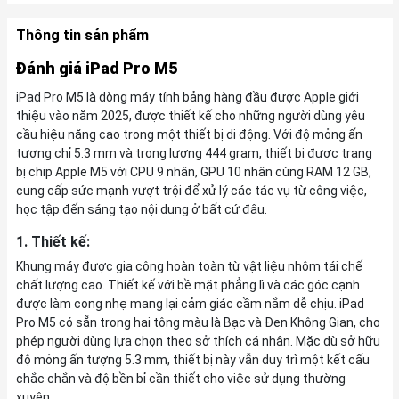
Thông tin sản phẩm
Đánh giá iPad Pro M5
iPad Pro M5 là dòng máy tính bảng hàng đầu được Apple giới
thiệu vào năm 2025, được thiết kế cho những người dùng yêu
cầu hiệu năng cao trong một thiết bị di động. Với độ mỏng ấn
tượng chỉ 5.3 mm và trọng lượng 444 gram, thiết bị được trang
bị chip Apple M5 với CPU 9 nhân, GPU 10 nhân cùng RAM 12 GB,
cung cấp sức mạnh vượt trội để xử lý các tác vụ từ công việc,
học tập đến sáng tạo nội dung ở bất cứ đâu.
1. Thiết kế:
Khung máy được gia công hoàn toàn từ vật liệu nhôm tái chế
chất lượng cao. Thiết kế với bề mặt phẳng lì và các góc cạnh
được làm cong nhẹ mang lại cảm giác cầm nắm dễ chịu. iPad
Pro M5 có sẵn trong hai tông màu là Bạc và Đen Không Gian, cho
phép người dùng lựa chọn theo sở thích cá nhân. Mặc dù sở hữu
độ mỏng ấn tượng 5.3 mm, thiết bị này vẫn duy trì một kết cấu
chắc chắn và độ bền bỉ cần thiết cho việc sử dụng thường
xuyên.