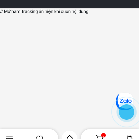
// Mở hàm tracking ẩn hiện khi cuộn nội dung.
5. Hỗ trợ iPadOS 26 cùng Apple Intelligence
Chiếc iPad này không chỉ sở hữu sức mạnh phần cứng mà còn
vượt trội về mặt phần mềm, khi được tích hợp Apple Intelligence
và chạy trên hệ điều hành iPadOS 26 mới nhất. Sự đồng bộ này
đem đến một trải nghiệm làm việc và sáng tạo mượt mà, dễ sử
dụng, giúp người dùng tận dụng hết hiệu năng của chip M5 trong
mọi thao tác.
Bên cạnh đó, Apple Intelligence trên iPadOS 26 cung cấp hàng
loạt công cụ trợ lý thông minh, hỗ trợ người dùng trong việc
soạn thảo, sáng tạo và biên tập nội dung một cách thuận tiện.
Nhờ khả năng xử lý ngay trên thiết bị, mọi thao tác đều được
thực hiện trôi chảy, tự nhiên và đảm bảo an toàn dữ liệu.
0