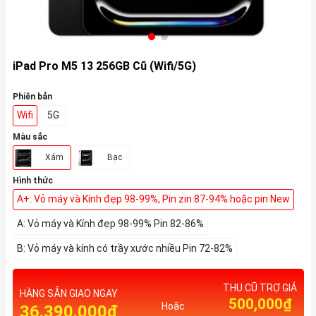
iPad Pro M5 13 256GB Cũ (Wifi/5G)
Phiên bản
Wifi
5G
Màu sắc
Xám
Bạc
Hình thức
A+: Vỏ máy và Kính đẹp 98-99%, Pin zin 87-94% hoặc pin New
A: Vỏ máy và Kính đẹp 98-99% Pin 82-86%
B: Vỏ máy và kính có trầy xước nhiều Pin 72-82%
THU CŨ TRỢ GIÁ
HÀNG SẴN GIAO NGAY
500,000₫
Hoặc
36.390.000₫