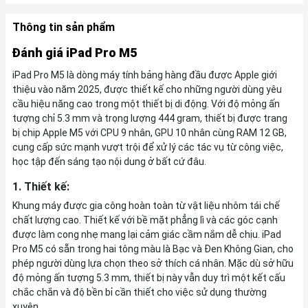
Thông tin sản phẩm
Đánh giá iPad Pro M5
iPad Pro M5 là dòng máy tính bảng hàng đầu được Apple giới
thiệu vào năm 2025, được thiết kế cho những người dùng yêu
cầu hiệu năng cao trong một thiết bị di động. Với độ mỏng ấn
tượng chỉ 5.3 mm và trọng lượng 444 gram, thiết bị được trang
bị chip Apple M5 với CPU 9 nhân, GPU 10 nhân cùng RAM 12 GB,
cung cấp sức mạnh vượt trội để xử lý các tác vụ từ công việc,
học tập đến sáng tạo nội dung ở bất cứ đâu.
1. Thiết kế:
Khung máy được gia công hoàn toàn từ vật liệu nhôm tái chế
chất lượng cao. Thiết kế với bề mặt phẳng lì và các góc cạnh
được làm cong nhẹ mang lại cảm giác cầm nắm dễ chịu. iPad
Pro M5 có sẵn trong hai tông màu là Bạc và Đen Không Gian, cho
phép người dùng lựa chọn theo sở thích cá nhân. Mặc dù sở hữu
độ mỏng ấn tượng 5.3 mm, thiết bị này vẫn duy trì một kết cấu
chắc chắn và độ bền bỉ cần thiết cho việc sử dụng thường
xuyên.