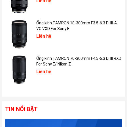
Liên hệ
(công nghệ ProMotion). Màn hình có khả năng đạt độ sáng 1000
nits (toàn màn hình) và lên tới 1600 nits trong chế độ HDR, cùng
tỷ lệ tương phản 2.000.000:1, giúp nội dung hiển thị rõ nét ngay
Ống kính TAMRON 18-300mm F3.5-6.3 Di III-A
cả khi dùng ngoài trời. Nhờ vậy, hình ảnh luôn được tái tạo với
VC VXD For Sony E
màu sắc chính xác, chi tiết sống động và độ rực rỡ cao.
Liên hệ
Màn hình của iPad Pro M5 thể hiện màu sắc tự nhiên và đồng bộ
với ánh sáng xung quanh nhờ vào sự hỗ trợ của dải màu rộng P3
và công nghệ True Tone. Những người làm công việc liên quan
đến dựng phim, biên tập ảnh hay thiết kế có thể hoàn toàn tin
Ống kính TAMRON 70-300mm F4.5-6.3 Di III RXD
cậy vào tính chính xác của hình ảnh được hiển thị. Đối với các
For Sony E/ Nikon Z
cấu hình có dung lượng lưu trữ lớn (1 TB, 2 TB), người dùng còn
Liên hệ
được lựa chọn thêm mặt kính phủ nano giúp tối ưu trải nghiệm
làm việc ngoài trời.
TIN NỔI BẬT