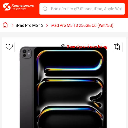
iPad Pro M5 13
iPad Pro M5 13 256GB Cũ (Wifi/5G)
Xem địa chỉ còn hàng