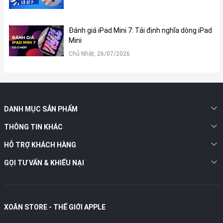
điều chỉnh khung hình để giữ người dùng ở trung tâm khi thực
hiện cuộc gọi FaceTime hay các buổi họp trực tuyến. Nhờ vậy,
mọi hoạt động giao tiếp, trình bày hay ghi hình đều diễn ra một
Đánh giá iPad Mini 7: Tái định nghĩa dòng iPad
cách tự nhiên và chuyên nghiệp hơn.
Mini
Chủ Nhật, 26/07/2026
DANH MỤC SẢN PHẨM
THÔNG TIN KHÁC
HỖ TRỢ KHÁCH HÀNG
GỌI TƯ VẤN & KHIẾU NẠI
XOĂN STORE - THẾ GIỚI APPLE
4. Hiệu năng: