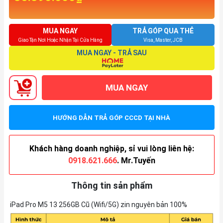
MUA NGAY
TRẢ GÓP QUA THẺ
Giao Tận Nơi Hoặc Nhận Tại Cửa Hàng
Visa, Master, JCB
MUA NGAY - TRẢ SAU
MUA NGAY
HƯỚNG DẪN TRẢ GÓP CCCD TẠI NHÀ
Khách hàng doanh nghiệp, sỉ vui lòng liên hệ:
0918.621.666
. Mr.Tuyến
Thông tin sản phẩm
iPad Pro M5 13 256GB Cũ (Wifi/5G) zin nguyên bản 100%