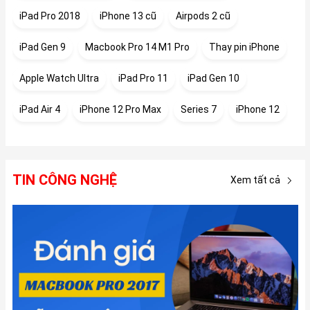
iPad Pro 2018
iPhone 13 cũ
Airpods 2 cũ
iPad Gen 9
Macbook Pro 14 M1 Pro
Thay pin iPhone
Apple Watch Ultra
iPad Pro 11
iPad Gen 10
iPad Air 4
iPhone 12 Pro Max
Series 7
iPhone 12
TIN CÔNG NGHỆ
Xem tất cả