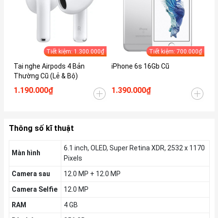
Tiết kiệm: 1.300.000₫
Tiết kiệm: 700.000₫
Tai nghe Airpods 4 Bản
iPhone 6s 16Gb Cũ
iP
Thường Cũ (Lẻ & Bộ)
1.190.000₫
1.390.000₫
1.
Thông số kĩ thuật
6.1 inch, OLED, Super Retina XDR, 2532 x 1170
Màn hình
Pixels
Camera sau
12.0 MP + 12.0 MP
Camera Selfie
12.0 MP
RAM
4 GB