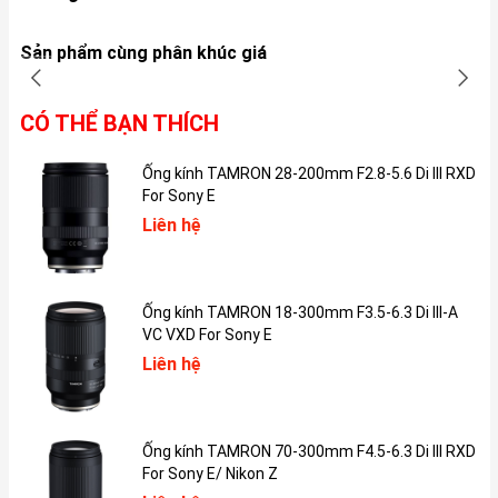
Về thiết kế iPhone 12 ấn tượng với viền vuông quen thuộc, thiết
kế này trước đó đã xuất hiện ở thế hệ iPhone 5. Hơn nữa là máy
Sản phẩm cùng phân khúc giá
còn được trang bị khung viền thép cực xịn. Ngoài ra mặt lưng
iPhone 12 còn được trang bị mặt kính Ceramic Shield cực bóng
bẩy, nhìn vào là mê mẩn.
CÓ THỂ BẠN THÍCH
Máy có thông số về kích thước cụ thể lần lượt là 146.7 x 71.5 x
Ống kính TAMRON 28-200mm F2.8-5.6 Di III RXD
7.4 mm với cân nặng 164g. Nói tóm lại máy khá mỏng nhẹ phù
For Sony E
hợp với mọi loại tay, cả nam và nữ đều thích hợp.
Liên hệ
Màn hình
Ống kính TAMRON 18-300mm F3.5-6.3 Di III-A
VC VXD For Sony E
Liên hệ
Ống kính TAMRON 70-300mm F4.5-6.3 Di III RXD
For Sony E/ Nikon Z