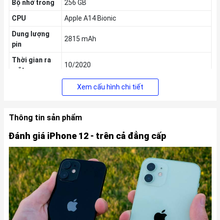
Bộ nhớ trong
256 GB
CPU
Apple A14 Bionic
Dung lượng
2815 mAh
pin
Thời gian ra
10/2020
mắt
Xem cấu hình chi tiết
Thông tin sản phẩm
Đánh giá iPhone 12 - trên cả đẳng cấp