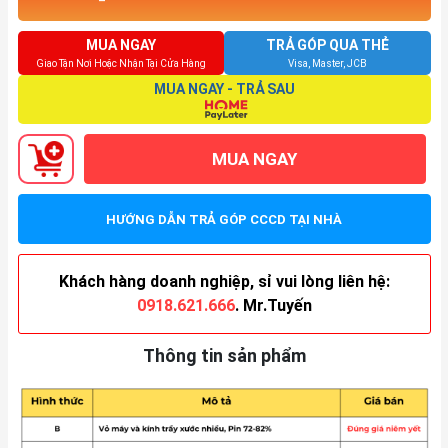
MUA NGAY
TRẢ GÓP QUA THẺ
Giao Tận Nơi Hoặc Nhận Tại Cửa Hàng
Visa, Master, JCB
MUA NGAY - TRẢ SAU
MUA NGAY
HƯỚNG DẪN TRẢ GÓP CCCD TẠI NHÀ
Khách hàng doanh nghiệp, sỉ vui lòng liên hệ:
0918.621.666
. Mr.Tuyến
Thông tin sản phẩm