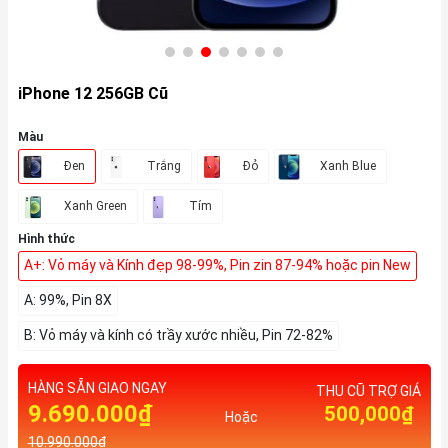
iPhone 12 256GB Cũ
Màu
Đen
Trắng
Đỏ
Xanh Blue
Xanh Green
Tím
Hình thức
A+: Vỏ máy và Kính đẹp 98-99%, Pin zin 87-94% hoặc pin New
A: 99%, Pin 8X
B: Vỏ máy và kính có trầy xước nhiều, Pin 72-82%
HÀNG SẴN GIAO NGAY
THU CŨ TRỢ GIÁ
9.690.000₫
500,000₫
Hoặc
10.990.000₫