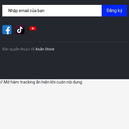
iPhone 12 với nhiều tính năng hay như chụp ảnh thông minh như
Đăng ký
tự động lấy nét, nhận diện khuôn mặt,.. mang lại bức ảnh selfie
chất lượng, người dùng có thể thỏa sức đăng tải lên mạng xã hội
để chia sẻ với bạn bè.
Pin
Về dung lượng pin, có thể nói điện thoại iPhone 12 được trang bị
Bản quyền thuộc về
Xoăn Store
viên pin có dung lượng 2815 mAh cùng với con chip A14 tiết kiệm
điện năng.
Công nghệ sạc nhanh 20W được trang bị đầy đủ trên iPhone 12.
Cụ thể, máy có thể sạc 50% pin trong vòng 20 phút sạc đầu tiên,
càng về sau tốc độ sẽ giảm dần. Không chỉ sạc nhanh, máy còn
// Mở hàm tracking ẩn hiện khi cuộn nội dung.
được hỗ trợ sạc không dây MagSafe.
Tính năng khác
Ngoài những đặc điểm trên, điện thoại iPhone 12 còn hỗ trợ mở
khóa bằng gương mặt thông minh. Máy cũng được trang bị
chuẩn kháng nước và bụi bẩn IP68 tiện lợi. Tuy nhiên, hãng sẽ
không hỗ trợ bảo hành vào nước do đó không khuyến cáo không