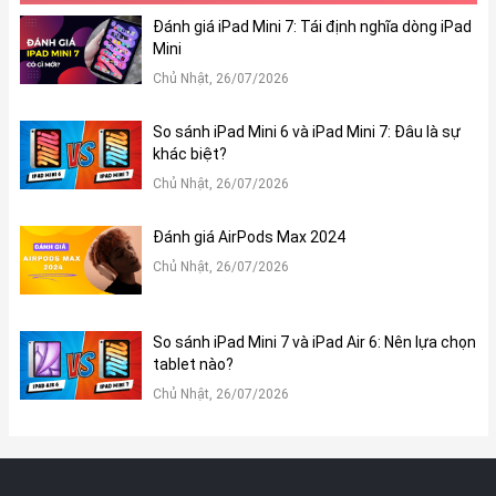
Đánh giá iPad Mini 7: Tái định nghĩa dòng iPad
Hệ điều hành
Mini
iPhone 12 sẽ chạy trên hệ điều hành iOS 14 với phiên bản có
Chủ Nhật, 26/07/2026
nhiều tính năng mới này sẽ giúp người dùng có điểm nhấn hơn.
Camera sau
So sánh iPad Mini 6 và iPad Mini 7: Đâu là sự
khác biệt?
Chủ Nhật, 26/07/2026
Đánh giá AirPods Max 2024
Chủ Nhật, 26/07/2026
So sánh iPad Mini 7 và iPad Air 6: Nên lựa chọn
tablet nào?
Chủ Nhật, 26/07/2026
Camera cũng được nâng cấp đáng kể. Thông số iPhone 12 được
trang bị cụm camera sau kép. Camera góc rộng với độ phân giải
12MP tiêu cự 26mm cùng khẩu độ f/1.6, hỗ trợ PDAF và chống