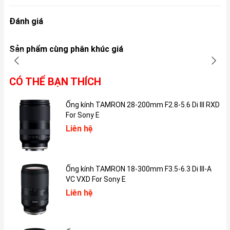
Đánh giá
Về thiết kế iPhone 12 ấn tượng với viền vuông quen thuộc, thiết
kế này trước đó đã xuất hiện ở thế hệ iPhone 5. Hơn nữa là máy
Sản phẩm cùng phân khúc giá
còn được trang bị khung viền thép cực xịn. Ngoài ra mặt lưng
iPhone 12 còn được trang bị mặt kính Ceramic Shield cực bóng
bẩy, nhìn vào là mê mẩn.
CÓ THỂ BẠN THÍCH
Máy có thông số về kích thước cụ thể lần lượt là 146.7 x 71.5 x
Ống kính TAMRON 28-200mm F2.8-5.6 Di III RXD
7.4 mm với cân nặng 164g. Nói tóm lại máy khá mỏng nhẹ phù
For Sony E
hợp với mọi loại tay, cả nam và nữ đều thích hợp.
Liên hệ
Màn hình
Ống kính TAMRON 18-300mm F3.5-6.3 Di III-A
VC VXD For Sony E
Liên hệ