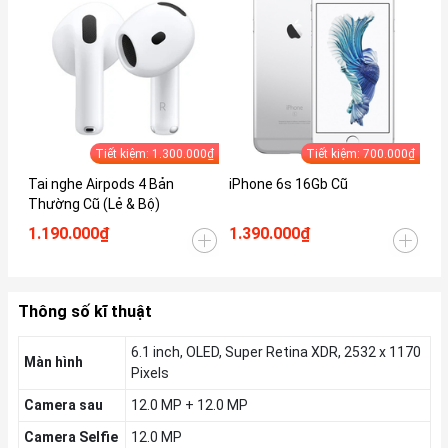
Tiết kiệm: 1.300.000₫
Tiết kiệm: 700.000₫
Tai nghe Airpods 4 Bản
iPhone 6s 16Gb Cũ
iP
Thường Cũ (Lẻ & Bộ)
1.190.000₫
1.390.000₫
1.
Thông số kĩ thuật
6.1 inch, OLED, Super Retina XDR, 2532 x 1170
Màn hình
Pixels
Camera sau
12.0 MP + 12.0 MP
Camera Selfie
12.0 MP