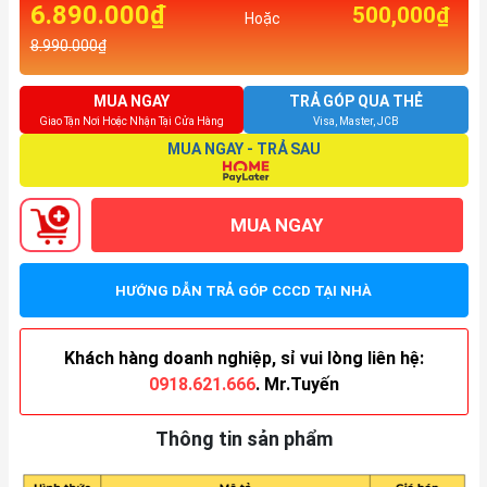
6.890.000₫
500,000₫
Hoặc
8.990.000₫
MUA NGAY
TRẢ GÓP QUA THẺ
Giao Tận Nơi Hoặc Nhận Tại Cửa Hàng
Visa, Master, JCB
MUA NGAY - TRẢ SAU
MUA NGAY
HƯỚNG DẪN TRẢ GÓP CCCD TẠI NHÀ
Khách hàng doanh nghiệp, sỉ vui lòng liên hệ:
0918.621.666
. Mr.Tuyến
Thông tin sản phẩm