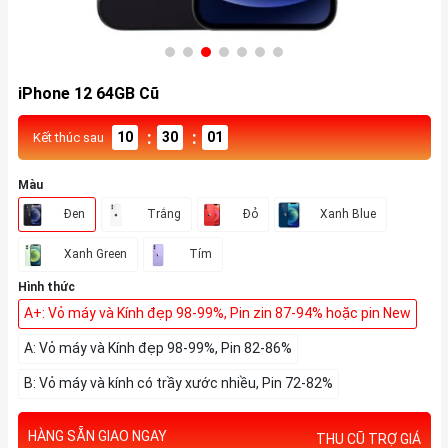
iPhone 12 64GB Cũ
:
:
10
29
59
Kết thúc sau
Màu
Đen
Trắng
Đỏ
Xanh Blue
Xanh Green
Tím
Hình thức
A+: Vỏ máy và Kính đẹp 98-99%, Pin zin 87-94% hoặc pin New
A: Vỏ máy và Kính đẹp 98-99%, Pin 82-86%
B: Vỏ máy và kính có trầy xước nhiều, Pin 72-82%
HÀNG SẴN GIAO NGAY
THU CŨ TRỢ GIÁ