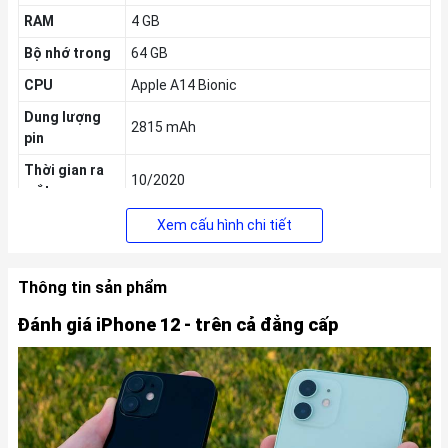
RAM
4 GB
Bộ nhớ trong
64 GB
CPU
Apple A14 Bionic
Dung lượng
2815 mAh
pin
Thời gian ra
10/2020
mắt
Xem cấu hình chi tiết
Thông tin sản phẩm
Đánh giá iPhone 12 - trên cả đẳng cấp