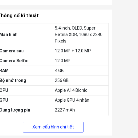
hông số kĩ thuật
5.4 inch, OLED, Super
Màn hình
Retina XDR, 1080 x 2240
Pixels
Camera sau
12.0 MP + 12.0 MP
Camera Selfie
12.0 MP
RAM
4 GB
Bộ nhớ trong
256 GB
CPU
Apple A14 Bionic
GPU
Apple GPU 4 nhân
Dung lượng pin
2227 mAh
Thời gian ra mắt
10/2020
Xem cấu hình chi tiết