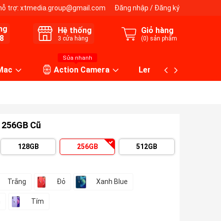
hỗ trợ:
xtmedia.group@gmail.com
Đăng nhập
/
Đăng ký
ng
Hệ thống
Giỏ hàng
8
3
cửa hàng
(
0
) sản phẩm
Sửa nhanh
 Mac
Action Camera
Lens máy ảnh
i 256GB Cũ
128GB
256GB
512GB
Trắng
Đỏ
Xanh Blue
n
Tím