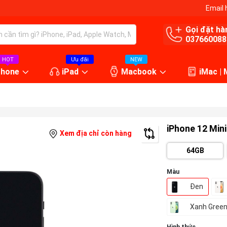
Email 
Gọi đặt hà
037660088
HOT
Ưu đãi
NEW
Phone
iPad
Macbook
iMac |
iPhone 12 Min
Xem địa chỉ còn hàng
64GB
Màu
Đen
Xanh Gree