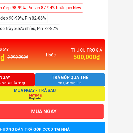
nh đẹp 98-99%, Pin zin 87-94% hoặc pin New
h đẹp 98-99%, Pin 82-86%
 có trầy xước nhiều, Pin 72-82%
NGAY
THU CŨ TRỢ GIÁ
Hoặc
0₫
500,000₫
8.990.000₫
NGAY
TRẢ GÓP QUA THẺ
 Nhận Tại Cửa Hàng
Visa, Master, JCB
MUA NGAY - TRẢ SAU
MUA NGAY
HƯỚNG DẪN TRẢ GÓP CCCD TẠI NHÀ