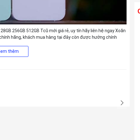
Ống kính TAMRON 28-300mm F4-7.1 Di
128GB 256GB 512GB Tcũ mới giá rẻ, uy tín hãy liên hệ ngay Xoăn
III VC VXD For Sony E
chính hãng, khách mua hàng tại đây còn được hưởng chính
Liên hệ
Xem thêm
Ống kính TAMRON 25-200mm F2.8-5.6
Di III VXD G2 For Sony E
Liên hệ
Ống kính TAMRON 150-500mm F5-6.7
Di III VC VXD For Sony E
Liên hệ