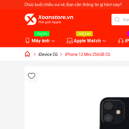
Chúc buổi chiều vui vẻ
, Bạn cần thông tin gì hôm nay?
Giá tốt
Nổi bật
Máy ành
Apple Watch
i
iDevice Cũ
iPhone 12 Mini 256GB Cũ