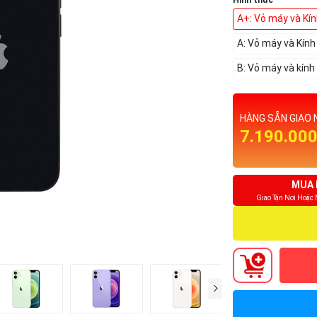
Hình thức
A+: Vỏ máy và Kí
A: Vỏ máy và Kín
B: Vỏ máy và kính
HÀNG SẴN GIAO 
7.190.00
MUA 
Giao Tận Nơi Hoặc