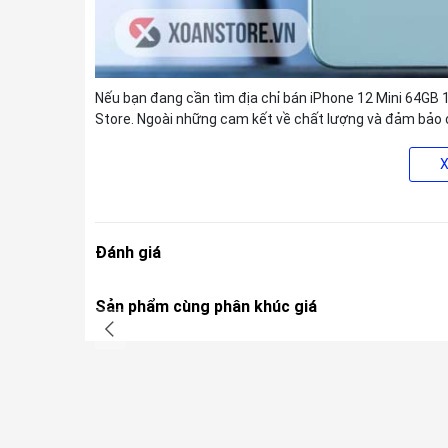
Nếu bạn đang cần tìm địa chỉ bán iPhone 12 Mini 64GB 
Store. Ngoài những cam kết về chất lượng và đảm bảo 
sách trả góp 0%, bảo hành 24 Tháng. Liên hệ ngay!
Thông số kỹ thuật
Công nghệ màn hình: OLED
Độ phân giải:: Full HD+ (1080 x 2340 Pixels)
Đánh giá
Độ phân giải: 2 camera 12 MP, 12 MP
Sản phẩm cùng phân khúc giá
Hệ điều hành: iOS 15
Chip xử lý (CPU): Apple A14 6 nhân
Bộ nhớ trong (ROM): 64GB, 128GB, 256GB, 512GB
RAM: 4GB