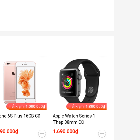
Tiết kiệm: 1.000.000₫
Tiết kiệm: 1.800.000₫
Tiết 
one 6S Plus 16GB Cũ
Apple Watch Series 1
iPhone 7 32G
Thép 38mm Cũ
590.000₫
1.690.000₫
1.690.000₫