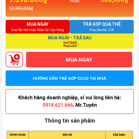
Hoặc
12.990.000₫
MUA NGAY
TRẢ GÓP QUA THẺ
Giao Tận Nơi Hoặc Nhận Tại Cửa Hàng
Visa, Master, JCB
MUA NGAY - TRẢ SAU
MUA NGAY
HƯỚNG DẪN TRẢ GÓP CCCD TẠI NHÀ
Khách hàng doanh nghiệp, sỉ vui lòng liên hệ:
0918.621.666
. Mr.Tuyến
Thông tin sản phẩm