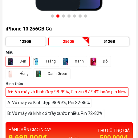
iPhone 13 256GB Cũ
128GB
256GB
512GB
Màu
Đen
Trắng
Xanh
Đỏ
Hồng
Xanh Green
Hình thức
A+: Vỏ máy và Kính đẹp 98-99%, Pin zin 87-94% hoặc pin New
A: Vỏ máy và Kính đẹp 98-99%, Pin 82-86%
B: Vỏ máy và kính có trầy xước nhiều, Pin 72-82%
HÀNG SẴN GIAO NGAY
THU CŨ TRỢ GIÁ
9.690.000₫
500,000₫