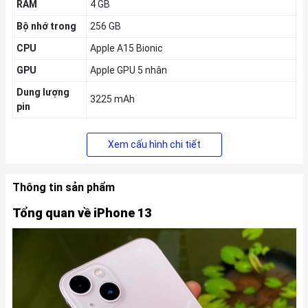
RAM
4 GB
Bộ nhớ trong
256 GB
CPU
Apple A15 Bionic
GPU
Apple GPU 5 nhân
Dung lượng
3225 mAh
pin
Thẻ sim
1 - 1 eSIM, 1 Nano SIM
Xem cấu hình chi tiết
Hệ điều hành
iOS 15
Xuất xứ
Trung Quốc
Thông tin sản phẩm
Thời gian ra
09/2021
mắt
Tổng quan về iPhone 13