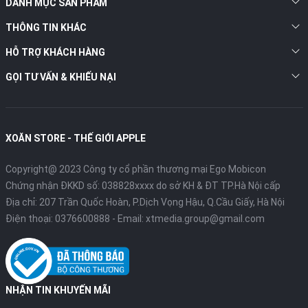
iPhone 12 Pro Max, giúp việc quay video mượt mà hơn.
DANH MỤC SẢN PHẨM
Dung lượng pin khoẻ và kết nối 5G
THÔNG TIN KHÁC
iPhone 13 có dung lượng pin là 3,095 mAh và lớn hơn thế hệ cũ.
HỖ TRỢ KHÁCH HÀNG
Với sự thay đổi này, thiết bị năm nay sẽ cho người dùng thời
lượng pin nhỉnh hơn tới 2.5 giờ so với dòng iPhone 12 năm ngoái.
GỌI TƯ VẤN & KHIẾU NẠI
Về kết nối, iPhone 13 được hỗ trợ công nghệ 5G tương thích
100% với hơn 200 nhà mạng phổ biến trên toàn thế giới, bao gồm
cả 3 nhà mạng lớn tại Việt Nam là Viettel, VinaPhone và
XOĂN STORE - THẾ GIỚI APPLE
MobiFone.
Copyright@ 2023 Công ty cổ phần thương mại Ego Mobicon
Chứng nhận ĐKKD số: 038828xxxx do sở KH & ĐT TP.Hà Nội cấp
Địa chỉ: 207 Trần Quốc Hoàn, P.Dịch Vọng Hậu, Q.Cầu Giấy, Hà Nội
Điện thoại:
0376600888
- Email:
xtmedia.group@gmail.com
NHẬN TIN KHUYẾN MÃI