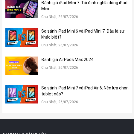
Camera 12MP với nhiều nâng cấp đáng kể
Đánh giá iPad Mini 7: Tái định nghĩa dòng iPad
Mini
Chủ Nhật, 26/07/2026
So sánh iPad Mini 6 và iPad Mini 7: Đâu là sự
khác biệt?
Chủ Nhật, 26/07/2026
Đánh giá AirPods Max 2024
Chủ Nhật, 26/07/2026
Camera iPhone 13 được nâng cấp đáng kể đó là được trang bị 2
camera có độ phân giải 12MP với khẩu độ được mở rộng lên
So sánh iPad Mini 7 và iPad Air 6: Nên lựa chọn
thành thành f/1.6 và cảm biến góc rộng khẩu độ f1.8 giúp bắt
tablet nào?
nét mọi thứ một cách chuẩn xác ngay cả trong môi trường thiếu
Chủ Nhật, 26/07/2026
sáng. iPhone 13 cho phép quay được những đoạn phim phong
cách chuyên nghiệp hơn.
Ngoài ra, iPhone 13 còn được tích hợp cả công nghệ chống rung
cảm biến “sensor-shift” trước đây vốn từng chỉ xuất hiện trên