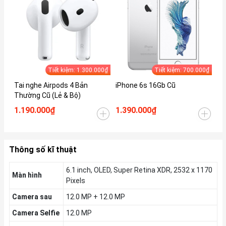
Tiết kiệm: 1.300.000₫
Tiết kiệm: 700.000₫
Tai nghe Airpods 4 Bản
iPhone 6s 16Gb Cũ
iP
Thường Cũ (Lẻ & Bộ)
1.190.000₫
1.390.000₫
1.
Thông số kĩ thuật
6.1 inch, OLED, Super Retina XDR, 2532 x 1170
Màn hình
Pixels
Camera sau
12.0 MP + 12.0 MP
Camera Selfie
12.0 MP