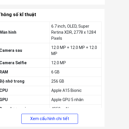
hông số kĩ thuật
6.7 inch, OLED, Super
Màn hình
Retina XDR, 2778 x 1284
Pixels
12.0 MP + 12.0 MP + 12.0
Camera sau
MP
Camera Selfie
12.0 MP
RAM
6 GB
Bộ nhớ trong
256 GB
CPU
Apple A15 Bionic
GPU
Apple GPU 5 nhân
Dung lượng pin
4352 mAh
Thẻ sim
1 - 1 eSIM, 1 Nano SIM
Xem cấu hình chi tiết
Hệ điều hành
iOS 15