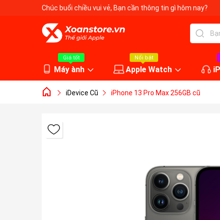
Chúc buổi chiều vui vẻ
, Bạn cần thông tin gì hôm nay?
Giá tốt
Nổi bật
Máy ành
Apple Watch
i
iDevice Cũ
iPhone 13 Pro Max 256GB cũ