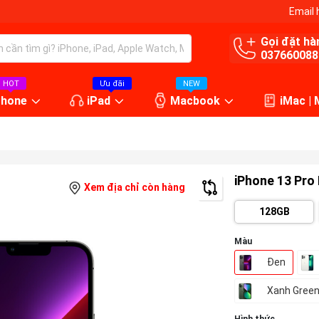
Email 
Gọi đặt hà
037660088
HOT
Ưu đãi
NEW
Phone
iPad
Macbook
iMac |
iPhone 13 Pro
Xem địa chỉ còn hàng
128GB
Màu
Đen
Xanh Gree