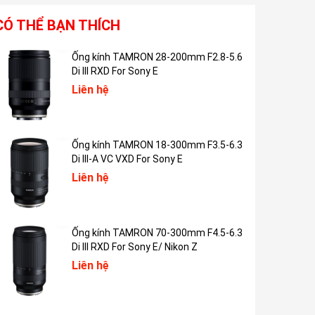
Xuất xứ
Trung Quốc
CÓ THỂ BẠN THÍCH
Thời gian ra mắt
09/2021
Ống kính TAMRON 28-200mm F2.8-5.6
Di III RXD For Sony E
Liên hệ
Ống kính TAMRON 18-300mm F3.5-6.3
Di III-A VC VXD For Sony E
Liên hệ
Ống kính TAMRON 70-300mm F4.5-6.3
Di III RXD For Sony E/ Nikon Z
Liên hệ