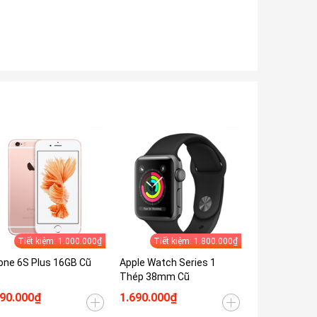
Tiết kiệm: 1.000.000₫
Tiết kiệm: 1.800.000₫
Tiết 
one 6S Plus 16GB Cũ
Apple Watch Series 1
iPhone 7 32G
Thép 38mm Cũ
590.000₫
1.690.000₫
1.690.000₫