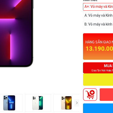
Hình thức
A+: Vỏ máy và Kí
A: Vỏ máy và Kín
B: Vỏ máy và kính
HÀNG SẴN GIAO 
13.190.0
MUA 
Giao Tận Nơi Hoặc