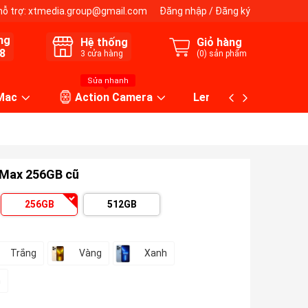
hỗ trợ:
xtmedia.group@gmail.com
Đăng nhập
/
Đăng ký
ng
Hệ thống
Giỏ hàng
8
3
cửa hàng
(
0
) sản phẩm
Sửa nhanh
 Mac
Action Camera
Lens máy ảnh
 Max 256GB cũ
256GB
512GB
Trắng
Vàng
Xanh
n