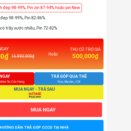
nh đẹp 98-99%, Pin zin 87-94% hoặc pin New
h đẹp 98-99%, Pin 82-86%
 có trầy xước nhiều, Pin 72-82%
NGAY
THU CŨ TRỢ GIÁ
Hoặc
00₫
500,000₫
16.990.000₫
NGAY
TRẢ GÓP QUA THẺ
 Nhận Tại Cửa Hàng
Visa, Master, JCB
MUA NGAY - TRẢ SAU
MUA NGAY
HƯỚNG DẪN TRẢ GÓP CCCD TẠI NHÀ