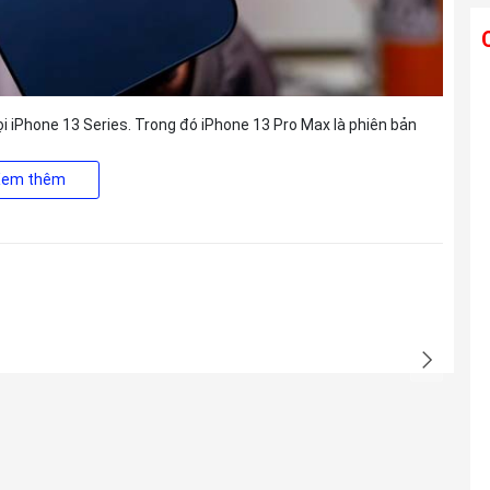
Ống kính TAMRON 28-300mm F4-7.1 Di
III VC VXD For Sony E
i iPhone 13 Series. Trong đó iPhone 13 Pro Max là phiên bản
Liên hệ
 dung lượng lưu trữ lên tới 1TB.
Xem thêm
ới nhất về iPhone 13 Pro Max đã khiến bao tín đồ công nghệ
 đặc biệt là màn hình 120Hz với phần notch được làm nhỏ gọn
Ống kính TAMRON 25-200mm F2.8-5.6
Di III VXD G2 For Sony E
Liên hệ
Ống kính TAMRON 150-500mm F5-6.7
Di III VC VXD For Sony E
Liên hệ