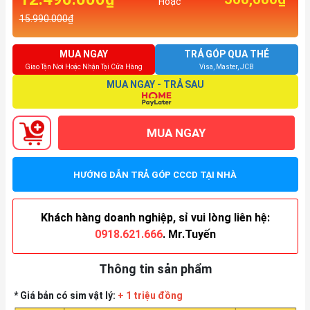
Hoặc
15.990.000₫
MUA NGAY
TRẢ GÓP QUA THẺ
Giao Tận Nơi Hoặc Nhận Tại Cửa Hàng
Visa, Master, JCB
MUA NGAY - TRẢ SAU
MUA NGAY
HƯỚNG DẪN TRẢ GÓP CCCD TẠI NHÀ
Khách hàng doanh nghiệp, sỉ vui lòng liên hệ:
0918.621.666
. Mr.Tuyến
Thông tin sản phẩm
* Giá bản có sim vật lý:
+ 1 triệu đồng