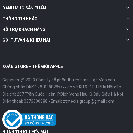
và iPhone 13.
DANH MỤC SẢN PHẨM
Cụ thể, hệ thống phụ đồ họa của chip A15 trong các mẫu iPhone
THÔNG TIN KHÁC
13 Pro sử dụng GPU penta-core (6 lõi) trong khi ở iPhone 13, chỉ
có 4 lõi. Cùng với đó, quy trình sản xuất 5nm của TSMC chậm
HỖ TRỢ KHÁCH HÀNG
hơn tới 11% so với chip 4nm thế hệ thứ hai của chip A16 và mật
GỌI TƯ VẤN & KHIẾU NẠI
độ bóng bán dẫn chỉ thấp hơn 6%, do đó, sự khác biệt thực tế là
không đáng kể.
XOĂN STORE - THẾ GIỚI APPLE
Copyright@ 2023 Công ty cổ phần thương mại Ego Mobicon
Chứng nhận ĐKKD số: 038828xxxx do sở KH & ĐT TP.Hà Nội cấp
Địa chỉ: 207 Trần Quốc Hoàn, P.Dịch Vọng Hậu, Q.Cầu Giấy, Hà Nội
Điện thoại:
0376600888
- Email:
xtmedia.group@gmail.com
NHẬN TIN KHUYẾN MÃI