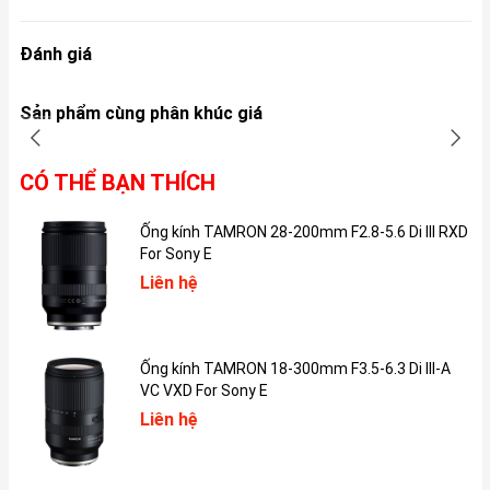
IPhone 14 Plus đã được nâng cấp với kích thước màn hình 6.7
inch cùng tấm nền OLED cao cấp, giúp trải nghiệm xem video và
Đánh giá
chụp ảnh rõ nét, chân thực hơn. Ngoài ra, iPhone 14 còn được
lắp đặt tấm chắn gốm giúp tăng khả năng chống bụi và chống
Sản phẩm cùng phân khúc giá
nước với chỉ số IP68. Độ sáng màn hình được nâng cấp lên 1200
nits, đây cũng là điểm đáng chú ý trên chiếc điện thoại này.
iPhone 14 Plus vẫn sẽ sử dụng màn hình tai thỏ như các phiên
CÓ THỂ BẠN THÍCH
bản iPhone tiền nhiệm.
Ống kính TAMRON 28-200mm F2.8-5.6 Di III RXD
For Sony E
Liên hệ
Ống kính TAMRON 18-300mm F3.5-6.3 Di III-A
VC VXD For Sony E
Liên hệ