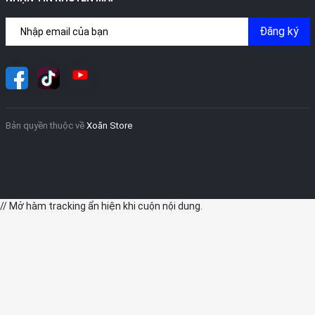
Đăng ký
Ngoài ra, Apple đã tăng RAM trong chiếc iPhone này lên 6GB,
tăng 50% so với iPhone 13 và tương tự như các mẫu iPhone 13
Pro năm ngoái. Với bản nâng cấp này, iPhone 14 Plus có thể lưu
trữ nhiều ứng dụng cùng các dịch vụ nền khác cùng một lúc
nhiều hơn.
Bản quyền thuộc về
Xoăn Store
Kết nối modem 5G, vệ tinh và Wi-Fi 6E
Năm nay, Apple sẽ sử dụng modem 5G dựa trên mẫu
Snapdragon X65 của Qualcomm. Modem 5G này có kích thước
nhỏ hơn, tiết kiệm năng lượng hơn, giúp tăng thời lượng pin của
iPhone 14 Plus giúp giải phóng dung lượng. Ngoài tốc độ tải
// Mở hàm tracking ẩn hiện khi cuộn nội dung.
xuống lên tới 10Gbps, iPhone 14 Plus cũng sẽ hỗ trợ chuẩn kết
nối Wi-Fi 6E mới nhất, đây là ưu điểm nổi bật nhất so với iPhone
13.