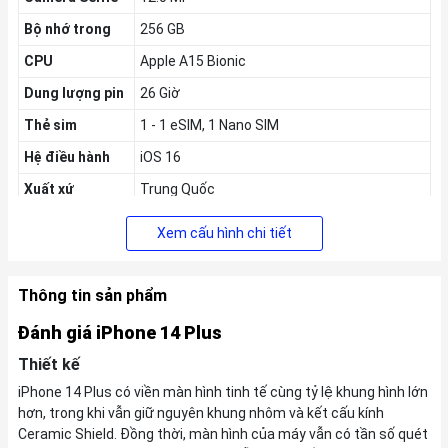
Bộ nhớ trong
256 GB
CPU
Apple A15 Bionic
Dung lượng pin
26 Giờ
Thẻ sim
1 - 1 eSIM, 1 Nano SIM
Hệ điều hành
iOS 16
Xuất xứ
Trung Quốc
Thời gian ra
09/2022
Xem cấu hình chi tiết
mắt
'
Thông tin sản phẩm
Đánh giá iPhone 14 Plus
Thiết kế
iPhone 14 Plus có viền màn hình tinh tế cùng tỷ lệ khung hình lớn
hơn, trong khi vẫn giữ nguyên khung nhôm và kết cấu kính
Ceramic Shield. Đồng thời, màn hình của máy vẫn có tần số quét