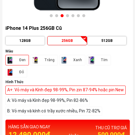
iPhone 14 Plus 256GB Cũ
128GB
256GB
512GB
Màu
Đen
Trắng
Xanh
Tím
Đỏ
Hình Thức
A+: Vỏ máy và Kính đẹp 98-99%, Pin zin 87-94% hoặc pin New
A: Vỏ máy và Kính đẹp 98-99%, Pin 82-86%
B: Vỏ máy và kính có trầy xước nhiều, Pin 72-82%
HÀNG SẴN GIAO NGAY
THU CŨ TRỢ GIÁ
12.490.000₫
500,000₫