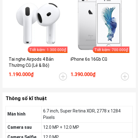
Tiết kiệm: 1.300.000₫
Tiết kiệm: 700.000₫
Tai nghe Airpods 4 Bản
iPhone 6s 16Gb Cũ
iP
Thường Cũ (Lẻ & Bộ)
1.190.000₫
1.390.000₫
1.
Thông số kĩ thuật
6.7 inch, Super Retina XDR, 2778 x 1284
Màn hình
Pixels
Camera sau
12.0 MP + 12.0 MP
Camera Selfie
12.0 MP