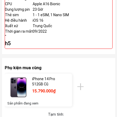
CPU
Apple A16 Bionic
Dung lượng pin
23 Giờ
Thẻ sim
1 - 1 eSIM, 1 Nano SIM
Hệ điều hành
iOS 16
Xuất xứ
Trung Quốc
Thời gian ra mắt
09/2022
"
h5
Phụ kiện mua cùng
iPhone 14 Pro
512GB Cũ
15.790.000₫
Sản phẩm đang xem
Tạm tính: