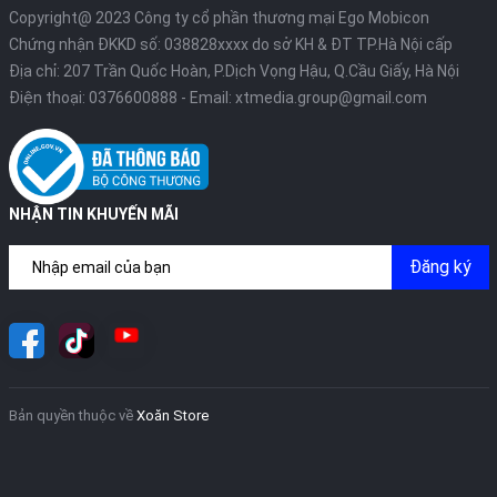
Copyright@ 2023 Công ty cổ phần thương mại Ego Mobicon
Chứng nhận ĐKKD số: 038828xxxx do sở KH & ĐT TP.Hà Nội cấp
Khi nghe nhạc hay gọi điện, hình ảnh album và trạng thái cuộc gọi
Địa chỉ: 207 Trần Quốc Hoàn, P.Dịch Vọng Hậu, Q.Cầu Giấy, Hà Nội
cũng hiển thị trong lỗ khuyết, được mở rộng bằng hiệu ứng.
Điện thoại:
0376600888
- Email:
xtmedia.group@gmail.com
NHẬN TIN KHUYẾN MÃI
Đăng ký
Máy ảnh
Bản quyền thuộc về
Xoăn Store
Về chất lượng hình ảnh tổng thể, iPhone 14 Pro là một bước tiến
so với các điện thoại chụp ảnh hàng đầu khác. Nó cũng có khả
năng chụp ảnh chân dung ấn tượng và tỏa sáng đặc biệt khi