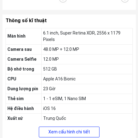
Thông số kĩ thuật
6.1 inch, Super Retina XDR, 2556 x 1179
Màn hình
Pixels
Camera sau
48.0 MP + 12.0 MP
Camera Selfie
12.0 MP
Bộ nhớ trong
512 GB
CPU
Apple A16 Bionic
Dung lượng pin
23 Giờ
Thẻ sim
1 - 1 eSIM, 1 Nano SIM
Hệ điều hành
iOS 16
Xuất xứ
Trung Quốc
Thời gian ra
09/2022
Xem cấu hình chi tiết
mắt