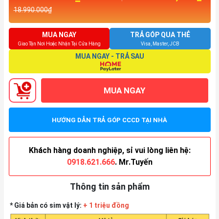
18.990.000₫
MUA NGAY
TRẢ GÓP QUA THẺ
Giao Tận Nơi Hoặc Nhận Tại Cửa Hàng
Visa, Master, JCB
MUA NGAY - TRẢ SAU
MUA NGAY
HƯỚNG DẪN TRẢ GÓP CCCD TẠI NHÀ
Khách hàng doanh nghiệp, sỉ vui lòng liên hệ:
0918.621.666
. Mr.Tuyến
Thông tin sản phẩm
* Giá bản có sim vật lý:
+ 1 triệu đồng