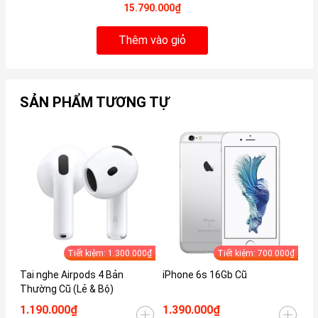
15.790.000₫
Thêm vào giỏ
SẢN PHẨM TƯƠNG TỰ
Tiết kiệm: 1.300.000₫
Tiết kiệm: 700.000₫
Tai nghe Airpods 4 Bản
iPhone 6s 16Gb Cũ
iP
Thường Cũ (Lẻ & Bộ)
1.190.000₫
1.390.000₫
1.