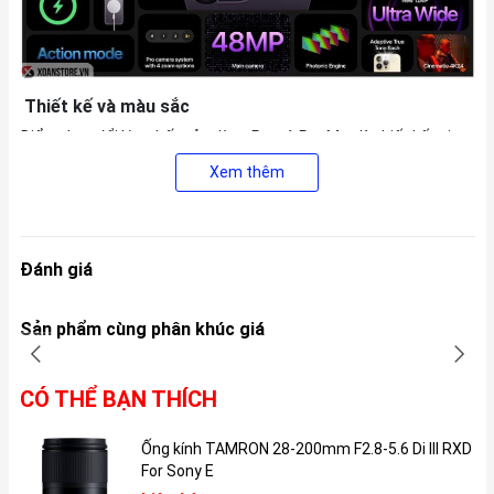
Thiết kế và màu sắc
Điểm thay đổi lớn nhất của dòng Pro và Pro Max là thiết kế tai
thỏ đã biến mất và thay vào đó là thiết kế đục lỗ hình viên thuốc
Xem thêm
giúp tối ưu hóa màn hình, cho người sử dụng có một diện tích
màn hình lớn hơn.
Đánh giá
Sản phẩm cùng phân khúc giá
CÓ THỂ BẠN THÍCH
Ống kính TAMRON 28-200mm F2.8-5.6 Di III RXD
For Sony E