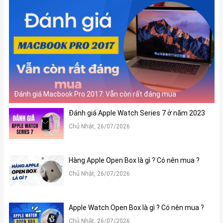
những thông số cơ bản trực tiếp như ngày, giờ,... mà không cần
phải mở điện thoại lên để xem thông báo. Đây là một tính năng
nâng cấp vô cùng đáng giá trên iPhone 14 Pro hứa hẹn sẽ rất hot
trong năm nay.
Đánh giá Macbook Pro 2017: Vẫn còn rất đáng mua
Đánh giá Apple Watch Series 7 ở năm 2023
Chủ Nhật, 26/07/2026
Hàng Apple Open Box là gì ? Có nên mua ?
Chủ Nhật, 26/07/2026
Nâng cấp lớn nhất trên màn hình của iPhone 14 Pro Max chính là
công nghệ ProMotion mới. Bảng điều khiển 6,1 inch này có thể tự
động điều chỉnh tốc độ làm mới từ 10Hz đến 120Hz, mang lại
Apple Watch Open Box là gì ? Có nên mua ?
hiệu suất tổng thể và hình ảnh động mượt mà hơn.
Chủ Nhật, 26/07/2026