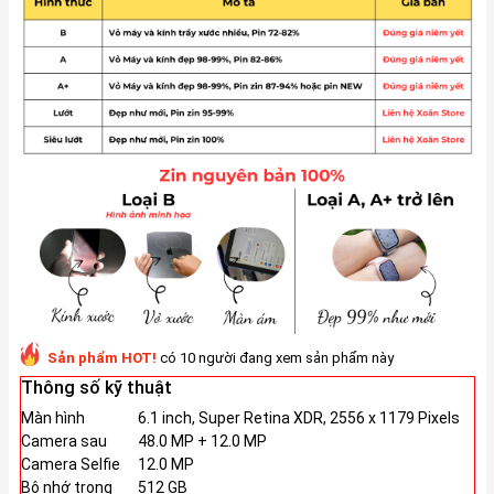
Sản phẩm HOT!
có 10 người đang xem sản phẩm này
Thông số kỹ thuật
Màn hình
6.1 inch, Super Retina XDR, 2556 x 1179 Pixels
Camera sau
48.0 MP + 12.0 MP
Camera Selfie
12.0 MP
Bộ nhớ trong
512 GB