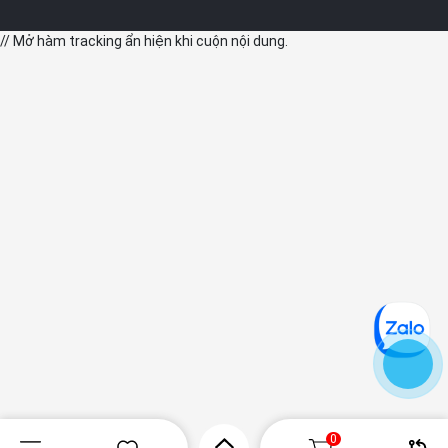
chụp những bức ảnh phức tạp.
// Mở hàm tracking ẩn hiện khi cuộn nội dung.
Ngoài ra, cảm biến lớn hơn của iPhone 14 Pro cũng giúp ảnh
selfie của nó tỏa sáng hơn so với iPhone 13 Pro.
Khả năng quay video
0