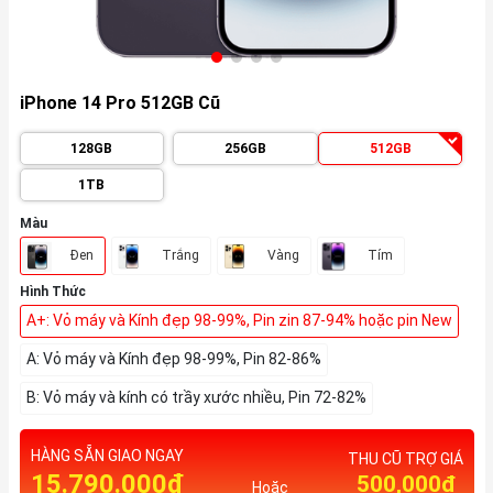
iPhone 14 Pro 512GB Cũ
128GB
256GB
512GB
1TB
Màu
Đen
Trắng
Vàng
Tím
Hình Thức
A+: Vỏ máy và Kính đẹp 98-99%, Pin zin 87-94% hoặc pin New
A: Vỏ máy và Kính đẹp 98-99%, Pin 82-86%
B: Vỏ máy và kính có trầy xước nhiều, Pin 72-82%
HÀNG SẴN GIAO NGAY
THU CŨ TRỢ GIÁ
15.790.000₫
500,000₫
Hoặc