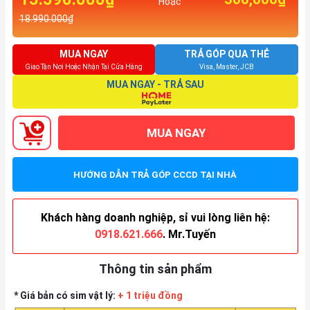
Hoặc
18.990.000₫
MUA NGAY
TRẢ GÓP QUA THẺ
Giao Tận Nơi Hoặc Nhận Tại Cửa Hàng
Visa, Master, JCB
MUA NGAY - TRẢ SAU
MUA NGAY
HƯỚNG DẪN TRẢ GÓP CCCD TẠI NHÀ
Khách hàng doanh nghiệp, sỉ vui lòng liên hệ:
0918.621.666
. Mr.Tuyến
Thông tin sản phẩm
* Giá bản có sim vật lý:
+ 1 triệu đồng