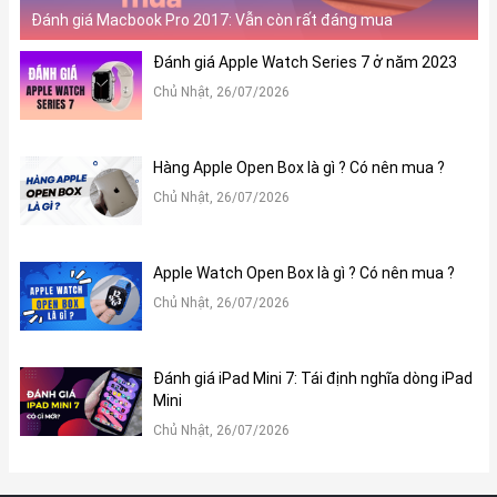
3. Kết nối
Đánh giá Macbook Pro 2017: Vẫn còn rất đáng mua
Thay đổi đáng chú ý tiếp theo trên iPhone 15 Plus đó là chiếc
Đánh giá Apple Watch Series 7 ở năm 2023
máy đã được trang bị cổng kết nối USB-C thay cho cổng
Lightning truyền thống.
Chủ Nhật, 26/07/2026
Việc sử dụng cổng sạc USB-C cho sản phẩm của mình đã được
Apple xác nhận vào năm ngoái nhằm đáp ứng tiêu chuẩn của
Hàng Apple Open Box là gì ? Có nên mua ?
Liên minh châu Âu. Điều này giúp iPhone 15 Plus trở thành
Chủ Nhật, 26/07/2026
những mẫu iPhone tiên phong sử dụng cổng kết nối này. Với cáp
USB-C đi kèm với sản phẩm, người dùng hoàn toàn có thể dùng
để sạc cũng như truyền dữ liệu qua các thiết bị Apple khác như
iPad, MacBook một cách dễ dàng.
Apple Watch Open Box là gì ? Có nên mua ?
Chủ Nhật, 26/07/2026
Đánh giá iPad Mini 7: Tái định nghĩa dòng iPad
Mini
Chủ Nhật, 26/07/2026