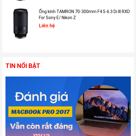
2. Màn hình
Ống kính TAMRON 70-300mm F4.5-6.3 Di III RXD
iPhone 15 Plus sở hữu kích thước màn hình 6.7 inch cùng tấm
For Sony E/ Nikon Z
nền OLED Super Retina, hỗ trợ định dạng Dolby Vision vô cùng
Liên hệ
sắc nét. Độ sáng màn hình tối đa của iPhone 15 Plus có thể đạt
tới 2.000 nit dưới điều kiện ánh nắng trực tiếp, cao gấp đôi so với
phiên bản iPhone 14 Plus tiền nhiệm.
TIN NỔI BẬT