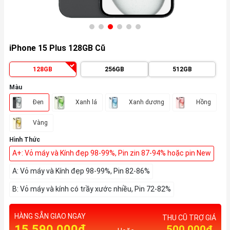
iPhone 15 Plus 128GB Cũ
128GB
256GB
512GB
Màu
Đen
Xanh lá
Xanh dương
Hồng
Vàng
Hình Thức
A+: Vỏ máy và Kính đẹp 98-99%, Pin zin 87-94% hoặc pin New
A: Vỏ máy và Kính đẹp 98-99%, Pin 82-86%
B: Vỏ máy và kính có trầy xước nhiều, Pin 72-82%
HÀNG SẴN GIAO NGAY
THU CŨ TRỢ GIÁ
15.590.000₫
500,000₫