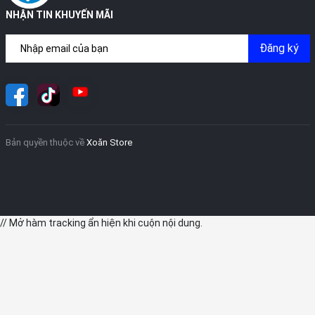
NHẬN TIN KHUYẾN MÃI
Đăng ký
5. Hiệu năng:
Bản quyền thuộc về
Xoăn Store
iPhone 15 Plus mang trong mình con chip A16 Bionic từng xuất
hiện trên dòng iPhone 14 Pro Series. Chip A16 được sản xuất
trên tiến trình 4 nm với gần 16 tỷ bóng bán dẫn. Bên trong gồm 6
lõi, 2 lõi hiệu suất cao tiết kiệm năng lượng hơn 20%. Hiệu năng
của vi xử lý này được hãng giới thiệu là vượt trội hơn 60% so với
// Mở hàm tracking ẩn hiện khi cuộn nội dung.
A13 Bionic vốn được coi là con chip mạnh và nhanh hơn so với
các dòng điện thoại khác ở thời điểm hiện tại.