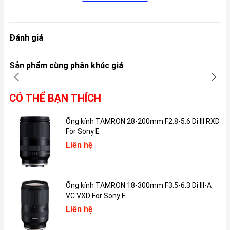
Đánh giá
Sản phẩm cùng phân khúc giá
iPhone 15 Plus có các lựa chọn màu sắc bao gồm hồng, vàng,
xanh lá cây, xanh dương và đen.
CÓ THỂ BẠN THÍCH
Ống kính TAMRON 28-200mm F2.8-5.6 Di III RXD
For Sony E
Liên hệ
Ống kính TAMRON 18-300mm F3.5-6.3 Di III-A
VC VXD For Sony E
Liên hệ