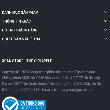
DANH MỤC SẢN PHẨM
THÔNG TIN KHÁC
4. Camera:
HỖ TRỢ KHÁCH HÀNG
Hệ thống camera của iPhone 15 Plus cũng là điểm nâng cấp
GỌI TƯ VẤN & KHIẾU NẠI
đáng chú ý. Apple đã nâng cấp camera chính với độ phân giải
48MP, cùng camera góc siêu rộng với độ phân giải 12MP. Theo
hãng công bố, với những cải tiến mới về chế độ chụp chân dung,
chụp ban đêm những bức ảnh sau khi chụp hoàn toàn có thể
XOĂN STORE - THẾ GIỚI APPLE
thay đổi chủ thể và làm mờ toàn bộ các chi tiết còn lại một cách
linh hoạt. Ngoài ra, camera của iPhone 15 Plus cũng được bổ
sung thêm chế độ zoom 2x, hứa hẹn sẽ mang lại chất lượng tốt
Copyright@ 2023 Công ty cổ phần thương mại Ego Mobicon
hơn.
Chứng nhận ĐKKD số: 038828xxxx do sở KH & ĐT TP.Hà Nội cấp
Địa chỉ: 207 Trần Quốc Hoàn, P.Dịch Vọng Hậu, Q.Cầu Giấy, Hà Nội
Điện thoại:
0376600888
- Email:
xtmedia.group@gmail.com