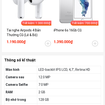
Tiết kiệm: 1.300.000₫
Tiết kiệm: 700.000₫
Tai nghe Airpods 4 Bản
iPhone 6s 16Gb Cũ
iP
Thường Cũ (Lẻ & Bộ)
1.190.000₫
1.390.000₫
1.
Thông số kĩ thuật
Màn hình
LED-backlit IPS LCD, 4,7', Retina HD
Camera sau
12.0 MP
Camera Selfie
7.0 MP
RAM
2 GB
Bộ nhớ trong
128 GB