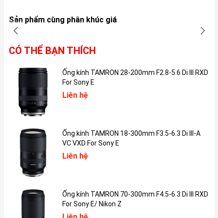
iPhone 7 tuy chỉ được trang bị màn hình độ phân giải HD trên
Sản phẩm cùng phân khúc giá
kích thước 4.7 inch nhưng với tấm nền IPS LCD cao cấp, màn
hình này vẫn cho chất lượng hiển thị tốt, hình ảnh và PHIÊN BẢN
cho ra rõ nét, trung thực.
CÓ THỂ BẠN THÍCH
Ống kính TAMRON 28-200mm F2.8-5.6 Di III RXD
For Sony E
Liên hệ
Ống kính TAMRON 18-300mm F3.5-6.3 Di III-A
VC VXD For Sony E
Liên hệ
Ống kính TAMRON 70-300mm F4.5-6.3 Di III RXD
For Sony E/ Nikon Z
3D Touch trên Apple iPhone 7 cực hữu dụng.
Liên hệ