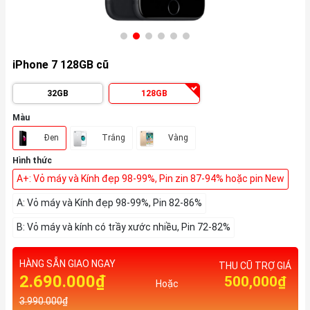
iPhone 7 128GB cũ
32GB
128GB
Màu
Đen
Trắng
Vàng
Hình thức
A+: Vỏ máy và Kính đẹp 98-99%, Pin zin 87-94% hoặc pin New
A: Vỏ máy và Kính đẹp 98-99%, Pin 82-86%
B: Vỏ máy và kính có trầy xước nhiều, Pin 72-82%
HÀNG SẴN GIAO NGAY
THU CŨ TRỢ GIÁ
2.690.000₫
500,000₫
Hoặc
3.990.000₫