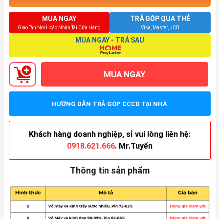
MUA NGAY
TRẢ GÓP QUA THẺ
Giao Tận Nơi Hoặc Nhận Tại Cửa Hàng
Visa, Master, JCB
MUA NGAY - TRẢ SAU
MUA NGAY
HƯỚNG DẪN TRẢ GÓP CCCD TẠI NHÀ
Khách hàng doanh nghiệp, sỉ vui lòng liên hệ:
0918.621.666
. Mr.Tuyến
Thông tin sản phẩm