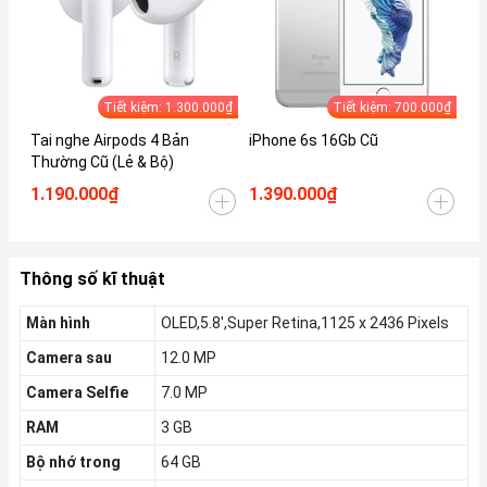
Tiết kiệm: 1.300.000₫
Tiết kiệm: 700.000₫
Tai nghe Airpods 4 Bản
iPhone 6s 16Gb Cũ
iP
Thường Cũ (Lẻ & Bộ)
1.190.000₫
1.390.000₫
1.
Thông số kĩ thuật
Màn hình
OLED,5.8',Super Retina,1125 x 2436 Pixels
Camera sau
12.0 MP
Camera Selfie
7.0 MP
RAM
3 GB
Bộ nhớ trong
64 GB