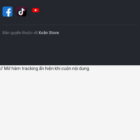
thuộc và dòng chữ iPhone. Góc trên bên trái có cụm
camera kép và chất lượng ảnh vẫn còn "ngon lành cành
đào". Mặt lưng thì đẹp thật nhưng lại rất dễ bám vân
tay.
Bản quyền thuộc về
Xoăn Store
// Mở hàm tracking ẩn hiện khi cuộn nội dung.
Kích thước nhỏ nên khi cầm sử dụng cho cảm giác rất
vừa tay và gọn gàng. thoại nhỏ nhắn để tiện cho việc
sử dụng bằng một tay, tiện bỏ túi quần và mang theo
bên mình.
Màn hình iPhone X cho chất lượng hiển thị tốt
iPhone X khiến người dùng phải đắn đo vô cùng khi đặt
lên bàn cân iPhone X và iPhone 8 Plus. Sở hữu cùng con