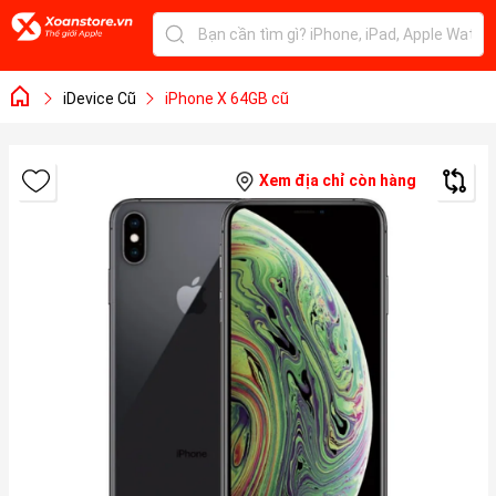
iDevice Cũ
iPhone X 64GB cũ
Xem địa chỉ còn hàng