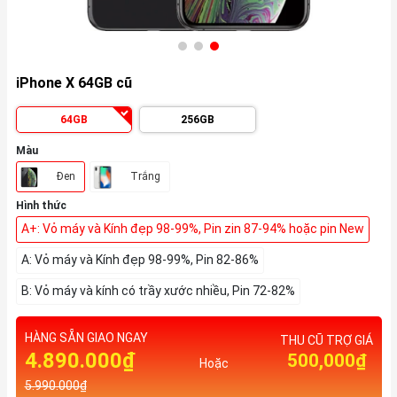
iPhone X 64GB cũ
64GB
256GB
Màu
Đen
Trắng
Hình thức
A+: Vỏ máy và Kính đẹp 98-99%, Pin zin 87-94% hoặc pin New
A: Vỏ máy và Kính đẹp 98-99%, Pin 82-86%
B: Vỏ máy và kính có trầy xước nhiều, Pin 72-82%
HÀNG SẴN GIAO NGAY
THU CŨ TRỢ GIÁ
4.890.000₫
500,000₫
Hoặc
5.990.000₫