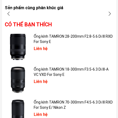
Sản phẩm cùng phân khúc giá
CÓ THỂ BẠN THÍCH
Mình đã sử dụng đến một số phần mềm quen thuộc để
đo hiệu năng của iPhone X đó là AnTuTu và GeekBench
5.
Ống kính TAMRON 28-200mm F2.8-5.6 Di III RXD
GeekBench 5: iPhone X có số điểm lõi đơn là 918 điểm,
For Sony E
trong khi đó đa lõi đạt 2.365 điểm.
Liên hệ
AnTuTu: Phần mềm này cho điểm trung bình của iPhone
X là 203.215 điểm, với CPU đạt hơn 76 ngàn điểm và
GPU đạt hơn 60 ngàn điểm.
Ống kính TAMRON 18-300mm F3.5-6.3 Di III-A
Bên cạnh việc test hiệu năng qua các phần mềm chấm
VC VXD For Sony E
điểm, mình còn trực tiếp trải nghiệm thực tế để đánh
giá một cách khách quan nhất có thể. Mình đã chiến
Liên hệ
ngay hai trong số những tựa game phổ biến gồm: Liên
Quân Mobile và PUBG Mobile.
Ống kính TAMRON 70-300mm F4.5-6.3 Di III RXD
For Sony E/ Nikon Z
Liên hệ