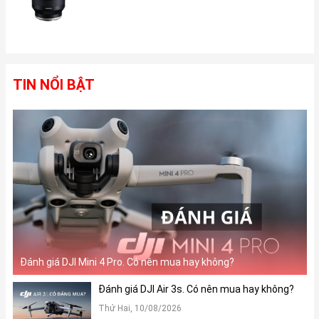
TIN NỔI BẬT
Đầu tiên là ở tựa game Liên Quân Mobile, FPS hoạt
động mượt mà ở mức FPS tối đa là 30. Với Apple A11
bạn cứ tự tin bật FPS cao (tối đa là 60) nha, vì khung
hình không chỉ ổn định mà còn dao động ở mức cao
59-60 FPS. Chính nhờ đó, mình đã rất tự tin solo cân
team và chấp luôn 2, 3 đối thủ cùng một lúc.
Còn ở tựa game PUBG Mobile, iPhone X cho phép mình
bật đồ họa lên mức HDR và tốc độ khung hình lên mức
cao. Không cần bất kì đồng đội hỗ trợ nào, cái mình
cần đơn giản chỉ là một chiếc smartphone mang đến
độ ổn định cao và một khẩu súng có tính sát thương
Đánh giá DJI Mini 4 Pro. Có nên mua hay không?
chí mạng
Đánh giá DJI Air 3s. Có nên mua hay không?
Thứ Hai, 10/08/2026