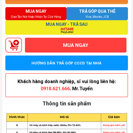
MUA NGAY
TRẢ GÓP QUA THẺ
Giao Tận Nơi Hoặc Nhận Tại Cửa Hàng
Visa, Master, JCB
MUA NGAY - TRẢ SAU
MUA NGAY
HƯỚNG DẪN TRẢ GÓP CCCD TẠI NHÀ
Khách hàng doanh nghiệp, sỉ vui lòng liên hệ:
0918.621.666
. Mr.Tuyến
Thông tin sản phẩm