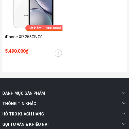
Tiết kiệm: 1.300.000₫
iPhone XR 256GB Cũ
5.490.000₫
DANH MỤC SẢN PHẨM
THÔNG TIN KHÁC
HỖ TRỢ KHÁCH HÀNG
GỌI TƯ VẤN & KHIẾU NẠI