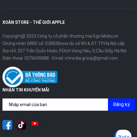
XOĂN STORE - THẾ GIỚI APPLE
Copyright@ 2023 Công ty cổ phần thương mại Ego Mobicon
Chứng nhận ĐKKD số: 038828xxxx do sở KH & ĐT TP.Hà Nội cấp
Địa chỉ: 207 Trần Quốc Hoàn, P.Dịch Vọng Hậu, Q.Cầu Giấy, Hà Nội
Điện thoại:
0376600888
- Email:
xtmedia.group@gmail.com
NHẬN TIN KHUYẾN MÃI
Đăng ký