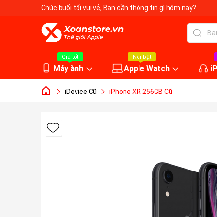
Chúc buổi tối vui vẻ
, Bạn cần thông tin gì hôm nay?
Giá tốt
Nổi bật
Máy ành
Apple Watch
i
iDevice Cũ
iPhone XR 256GB Cũ