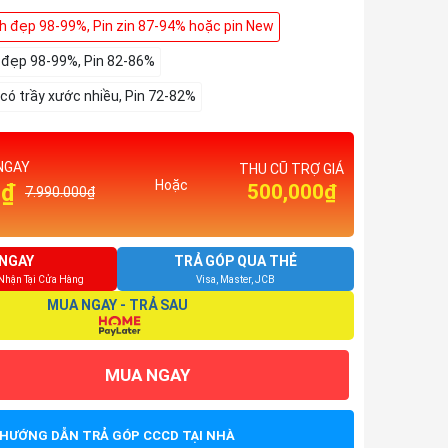
nh đẹp 98-99%, Pin zin 87-94% hoặc pin New
h đẹp 98-99%, Pin 82-86%
 có trầy xước nhiều, Pin 72-82%
NGAY
THU CŨ TRỢ GIÁ
Hoặc
0₫
500,000₫
7.990.000₫
NGAY
TRẢ GÓP QUA THẺ
 Nhận Tại Cửa Hàng
Visa, Master, JCB
MUA NGAY - TRẢ SAU
MUA NGAY
HƯỚNG DẪN TRẢ GÓP CCCD TẠI NHÀ