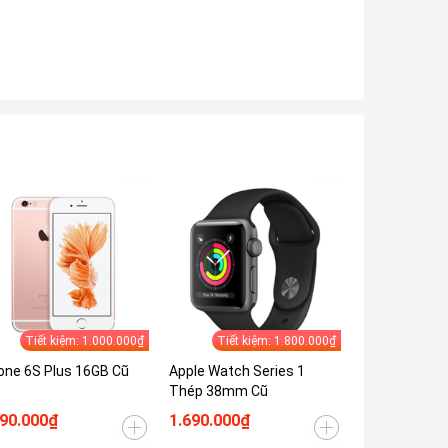
Tiết kiệm: 1.000.000₫
Tiết kiệm: 1.800.000₫
Tiết 
one 6S Plus 16GB Cũ
Apple Watch Series 1
iPhone 7 32G
Thép 38mm Cũ
590.000₫
1.690.000₫
1.690.000₫