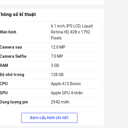
hông số kĩ thuật
6.1 inch, IPS LCD, Liquid
Màn hình
Retina HD, 828 x 1792
Pixels
Camera sau
12.0 MP
Camera Selfie
7.0 MP
RAM
3 GB
Bộ nhớ trong
128 GB
CPU
Apple A12 Bionic
GPU
Apple GPU 4 nhân
Dung lượng pin
2942 mAh
Thời gian ra mắt
09/2018
Xem cấu hình chi tiết