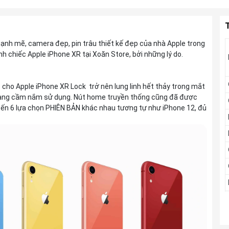
T
ạnh mẽ, camera đẹp, pin trâu thiết kế đẹp của nhà Apple trong
h chiếc Apple iPhone XR tại Xoăn Store, bởi những lý do.
p cho Apple iPhone XR Lock trở nên lung linh hết thảy trong mắt
dàng cầm nắm sử dụng. Nút home truyền thống cũng đã được
 đến 6 lựa chọn PHIÊN BẢN khác nhau tương tự như iPhone 12, đủ