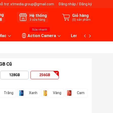
hỗ trợ:
xtmedia.group@gmail.com
Đăng nhập
/
Đăng ký
ng
Hệ thống
Giỏ hàng
8
3
cửa hàng
(
0
) sản phẩm
Sửa nhanh
 Mac
Action Camera
Lens máy ảnh
6GB Cũ
128GB
256GB
Trắng
Xanh
Vàng
Cam