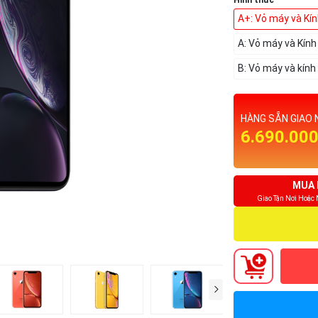
Hình thức
A+: Vỏ máy và Kí
A: Vỏ máy và Kín
B: Vỏ máy và kính
HÀNG SẴN GIAO 
6.690.00
MUA 
Giao Tận Nơi Hoặc