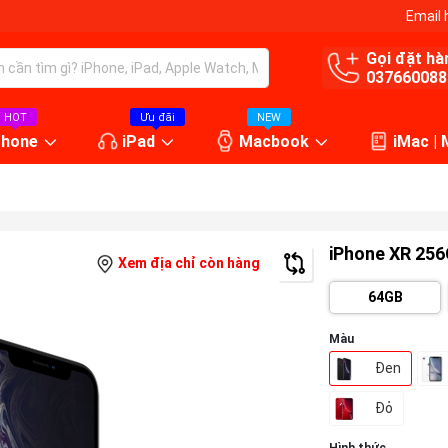
Email 
Gọi đặt hà
037660088
HOT
Ưu đãi
NEW
Phone
iPad
Macbook
iMac |
iPhone XR 25
Xem địa chỉ còn hàng
64GB
Màu
Đen
Đỏ