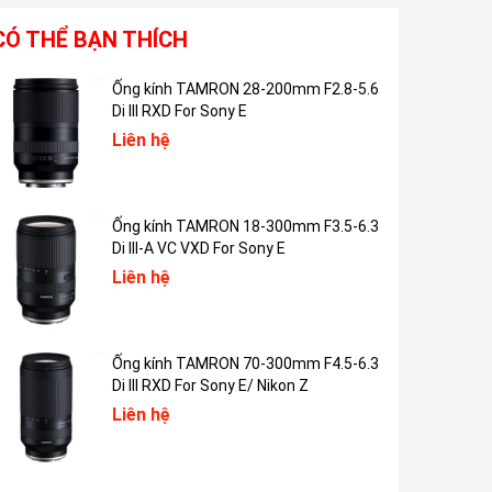
CÓ THỂ BẠN THÍCH
Ống kính TAMRON 28-200mm F2.8-5.6
Di III RXD For Sony E
Liên hệ
Ống kính TAMRON 18-300mm F3.5-6.3
Di III-A VC VXD For Sony E
Liên hệ
Ống kính TAMRON 70-300mm F4.5-6.3
Di III RXD For Sony E/ Nikon Z
Liên hệ