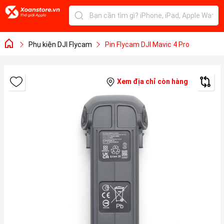
Phụ kiện DJI Flycam
Pin Flycam DJI Mavic 4 Pro
Xem địa chỉ còn hàng