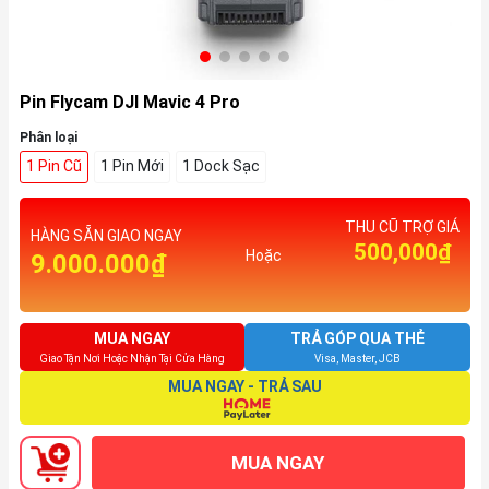
Pin Flycam DJI Mavic 4 Pro
Phân loại
1 Pin Cũ
1 Pin Mới
1 Dock Sạc
THU CŨ TRỢ GIÁ
HÀNG SẴN GIAO NGAY
500,000₫
Hoặc
9.000.000₫
MUA NGAY
TRẢ GÓP QUA THẺ
Giao Tận Nơi Hoặc Nhận Tại Cửa Hàng
Visa, Master, JCB
MUA NGAY - TRẢ SAU
MUA NGAY