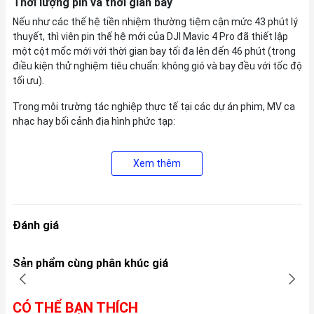
Thời lượng pin và thời gian bay
Nếu như các thế hệ tiền nhiệm thường tiệm cận mức 43 phút lý
thuyết, thì viên pin thế hệ mới của DJI Mavic 4 Pro đã thiết lập
một cột mốc mới với thời gian bay tối đa lên đến 46 phút (trong
điều kiện thử nghiệm tiêu chuẩn: không gió và bay đều với tốc độ
tối ưu).
Trong môi trường tác nghiệp thực tế tại các dự án phim, MV ca
nhạc hay bối cảnh địa hình phức tạp:
- Điều kiện tác nghiệp thông thường (Chế độ Normal, quay phim
4K/60fps hoặc 5.1K ProRes liên tục): Thời gian bay thực tế duy
Xem thêm
trì ấn tượng ở mức 38 - 41 phút trước khi máy tự động kích hoạt
tính năng quay về an toàn (RTH) ở mức pin 15%.
- Điều kiện khắc nghiệt (Bật chế độ Sport bám đuổi tốc độ cao,
Đánh giá
gió tạt mạnh): Máy vẫn đảm bảo thời gian hoạt động bền bỉ từ 32
- 35 phút.
Sản phẩm cùng phân khúc giá
Thời lượng bay thực tế vượt trội này mang lại sự tự tin tuyệt đối
cho các đạo diễn hình ảnh (DP) và phi công. Bạn có thể thoải mái
thiết lập các đường bay Waypoint phức tạp, bay tầm xa để săn
CÓ THỂ BẠN THÍCH