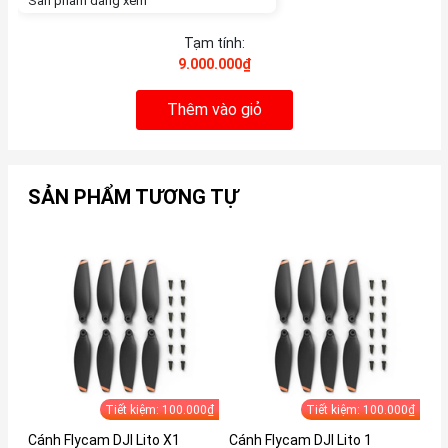
Sản phẩm đang xem
Tạm tính:
9.000.000₫
Thêm vào giỏ
SẢN PHẨM TƯƠNG TỰ
Tiết kiệm: 100.000₫
Tiết kiệm: 100.000₫
Cánh Flycam DJI Lito X1
Cánh Flycam DJI Lito 1
Cá