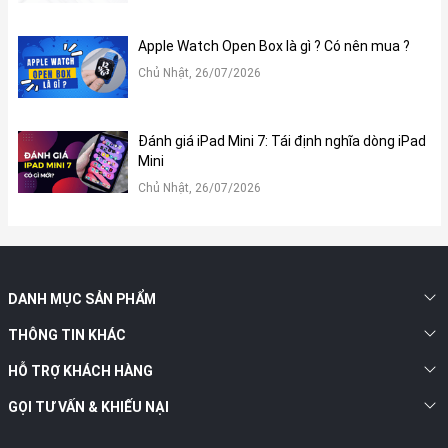
Mạch pin sở hữu các cảm biến chống sạc quá mức
(overcharge), chống xả quá sâu gây chết cell, bảo vệ đoản mạch
Apple Watch Open Box là gì ? Có nên mua ?
và tự động dừng sạc nếu nhiệt độ vượt ngưỡng cho phép (phạm
Chủ Nhật, 26/07/2026
vi sạc tối ưu là từ 5° đến 40°C).
Đánh giá iPad Mini 7: Tái định nghĩa dòng iPad
Mini
Chủ Nhật, 26/07/2026
DANH MỤC SẢN PHẨM
THÔNG TIN KHÁC
HỖ TRỢ KHÁCH HÀNG
GỌI TƯ VẤN & KHIẾU NẠI
Công nghệ sạc nhanh công suất lớn và tính năng tích