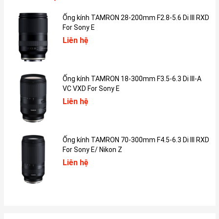
các khoảnh khắc bình minh/hoàng hôn độc nhất vô nhị mà không
bị áp lực thời gian đè nặng.
Ống kính TAMRON 28-200mm F2.8-5.6 Di III RXD
For Sony E
Liên hệ
Ống kính TAMRON 18-300mm F3.5-6.3 Di III-A
VC VXD For Sony E
Liên hệ
Ống kính TAMRON 70-300mm F4.5-6.3 Di III RXD
For Sony E/ Nikon Z
Liên hệ
Hệ thống quản lý pin thông minh BMS
Sự vượt trội làm nên giá trị "đắt xắt ra miếng" của pin chính hãng
DJI nằm ở hệ thống mạch BMS - Quản lý pin thông minh đã được