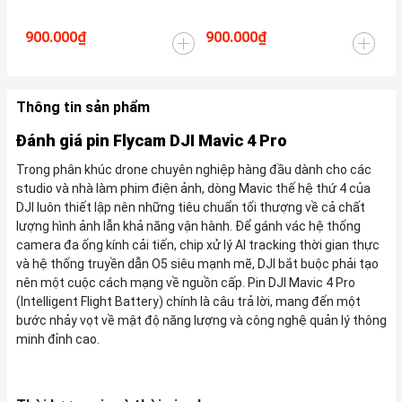
Pl
900.000₫
900.000₫
3.
Thông tin sản phẩm
Đánh giá pin Flycam DJI Mavic 4 Pro
Trong phân khúc drone chuyên nghiệp hàng đầu dành cho các
studio và nhà làm phim điện ảnh, dòng Mavic thế hệ thứ 4 của
DJI luôn thiết lập nên những tiêu chuẩn tối thượng về cả chất
lượng hình ảnh lẫn khả năng vận hành. Để gánh vác hệ thống
camera đa ống kính cải tiến, chip xử lý AI tracking thời gian thực
và hệ thống truyền dẫn O5 siêu mạnh mẽ, DJI bắt buộc phải tạo
nên một cuộc cách mạng về nguồn cấp. Pin DJI Mavic 4 Pro
(Intelligent Flight Battery) chính là câu trả lời, mang đến một
bước nhảy vọt về mật độ năng lượng và công nghệ quản lý thông
minh đỉnh cao.