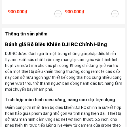
Pl
900.000₫
900.000₫
3.
Thông tin sản phẩm
Đánh giá Bộ Điều Khiển DJI RC Chính Hãng
DJI RC được đánh giá là một trong những giải pháp điều khiển
flycam xuất sắc nhất hiện nay, mang lại cảm giác vận hành linh
hoạt và mượt mà cho các phi công. Không chỉ dừng lại ở vai trò
của một thiết bị điều khiển thông thường, dòng remote cao cấp
này còn sở hữu ngôn ngữ thiết kế công thái học cùng nhiều công
nghệ vượt trội, trở thành người bạn đồng hành đắc lực nâng tầm
mọi chuyến bay khám phá.
Tích hợp màn hình siêu sáng, nâng cao độ tiện dụng
Điểm cộng lớn nhất trên bộ điều khiển DJI RC chính là sự kết hợp
hoàn hảo giữa phom dáng nhỏ gọn và tính năng hiện đại. Thiết bị
sở hữu màn hình cảm ứng sắc nét với kích thước 5.5 inch, cho
phép hiển thị trực tiếp luồng live-view từ camera của drone theo