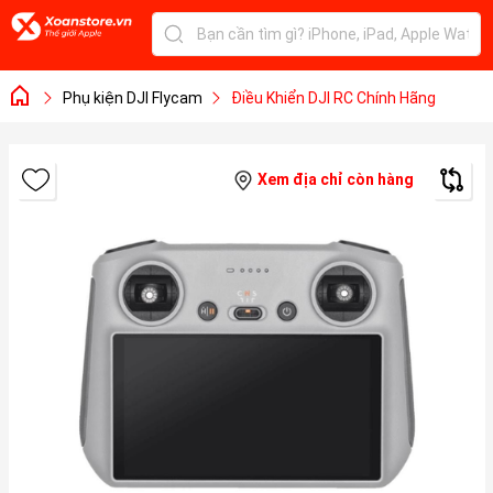
Phụ kiện DJI Flycam
Điều Khiển DJI RC Chính Hãng
Xem địa chỉ còn hàng