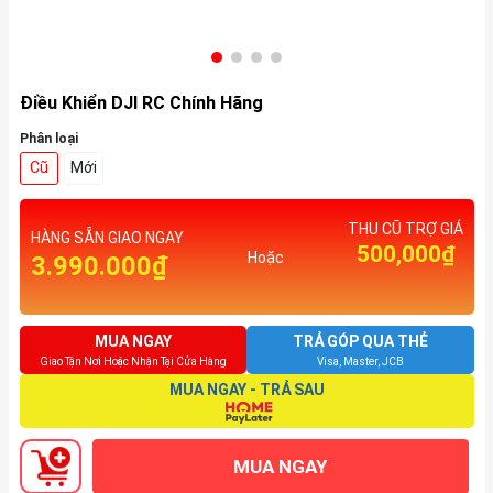
Điều Khiển DJI RC Chính Hãng
Phân loại
Cũ
Mới
THU CŨ TRỢ GIÁ
HÀNG SẴN GIAO NGAY
500,000₫
Hoặc
3.990.000₫
MUA NGAY
TRẢ GÓP QUA THẺ
Giao Tận Nơi Hoặc Nhận Tại Cửa Hàng
Visa, Master, JCB
MUA NGAY - TRẢ SAU
MUA NGAY