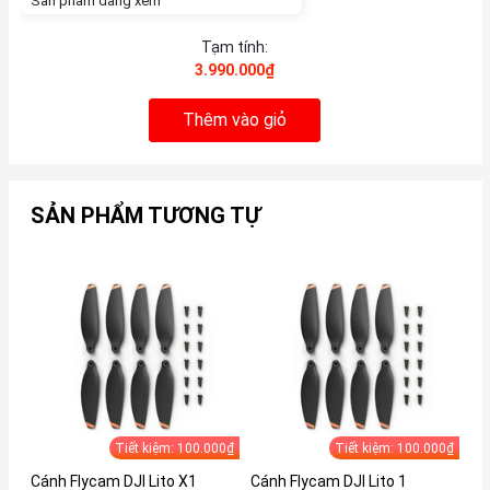
Sản phẩm đang xem
Tạm tính:
3.990.000₫
Thêm vào giỏ
SẢN PHẨM TƯƠNG TỰ
Tiết kiệm: 100.000₫
Tiết kiệm: 100.000₫
Cánh Flycam DJI Lito X1
Cánh Flycam DJI Lito 1
Cá