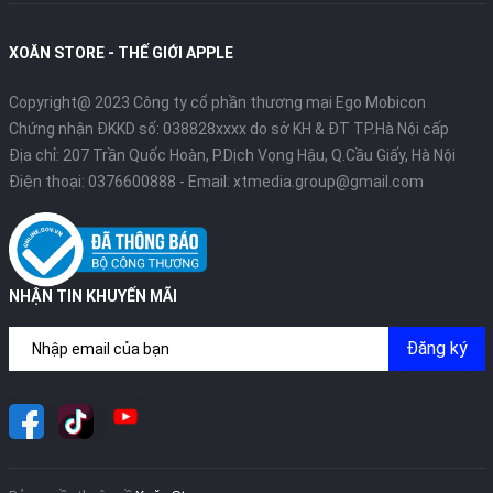
XOĂN STORE - THẾ GIỚI APPLE
Copyright@ 2023 Công ty cổ phần thương mại Ego Mobicon
Chứng nhận ĐKKD số: 038828xxxx do sở KH & ĐT TP.Hà Nội cấp
Địa chỉ: 207 Trần Quốc Hoàn, P.Dịch Vọng Hậu, Q.Cầu Giấy, Hà Nội
Điện thoại:
0376600888
- Email:
xtmedia.group@gmail.com
NHẬN TIN KHUYẾN MÃI
Đăng ký