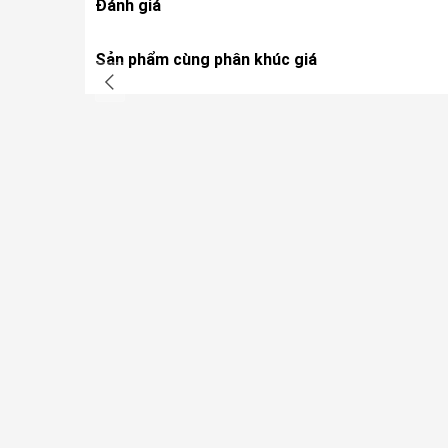
Đánh giá
Sản phẩm cùng phân khúc giá
Khả năng tương thích đa dạng với các thiết bị 
Tay điều khiển DJI RC-N1 mang lại sự linh hoạt tối đa kh
thông minh hiện nay thông qua hệ thống cáp kết nối đi
C. Giải pháp thiết kế này giúp người dùng hoàn toàn ch