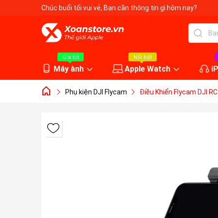
Chúc buổi tối vui vẻ
, Bạn cần thông tin gì hôm nay?
Giá tốt
Nổi bật
Máy ành
Apple Watch
i
Phụ kiện DJI Flycam
Điều Khiển Flycam DJI RC