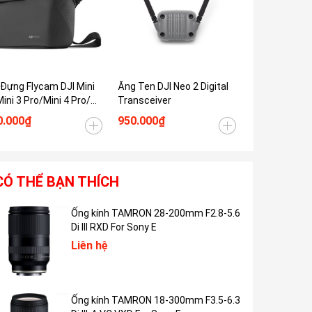
Tiết 
 Đựng Flycam DJI Mini
Ăng Ten DJI Neo 2 Digital
Sạc Nhanh DJ
Mini 3 Pro/Mini 4 Pro/
Transceiver
Power Adapt
i 4k
0.000₫
950.000₫
3.500.000₫
CÓ THỂ BẠN THÍCH
Ống kính TAMRON 28-200mm F2.8-5.6
Di III RXD For Sony E
Liên hệ
Ống kính TAMRON 18-300mm F3.5-6.3