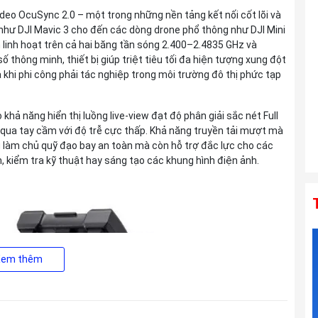
Di III VXD G2 For Sony E
ideo OcuSync 2.0 – một trong những nền tảng kết nối cốt lõi và
Liên hệ
 như DJI Mavic 3 cho đến các dòng drone phổ thông như DJI Mini
h linh hoạt trên cả hai băng tần sóng 2.400–2.4835 GHz và
thông minh, thiết bị giúp triệt tiêu tối đa hiện tượng xung đột
 khi phi công phải tác nghiệp trong môi trường đô thị phức tạp
Ống kính TAMRON 150-500mm F5-6.7
Di III VC VXD For Sony E
Liên hệ
ả năng hiển thị luồng live-view đạt độ phân giải sắc nét Full
ua tay cầm với độ trễ cực thấp. Khả năng truyền tải mượt mà
ng làm chủ quỹ đạo bay an toàn mà còn hỗ trợ đắc lực cho các
, kiểm tra kỹ thuật hay sáng tạo các khung hình điện ảnh.
Xem thêm