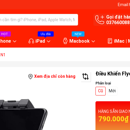
Email 
Gọi đặt hà
037660088
HOT
Ưu đãi
NEW
Phone
iPad
Macbook
iMac |
 N1
Điều Khiển Fl
Xem địa chỉ còn hàng
Phân loại
Cũ
Mới
HÀNG SẴN GIAO 
790.000₫