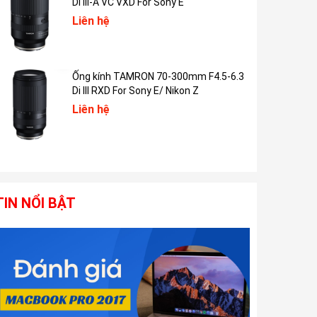
Di III-A VC VXD For Sony E
Liên hệ
Ống kính TAMRON 70-300mm F4.5-6.3
Di III RXD For Sony E/ Nikon Z
Liên hệ
TIN NỔI BẬT