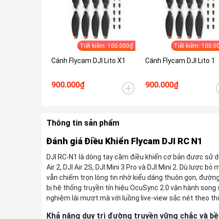
Tiết kiệm: 100.000₫
Tiết kiệm: 100.0
Cánh Flycam DJI Lito X1
Cánh Flycam DJI Lito 1
900.000₫
900.000₫
Thông tin sản phẩm
Đánh giá Điều Khiển Flycam DJI RC N1
DJI RC-N1 là dòng tay cầm điều khiển cơ bản được sử dụn
Air 2, DJI Air 2S, DJI Mini 3 Pro và DJI Mini 2. Dù lược
vẫn chiếm trọn lòng tin nhờ kiểu dáng thuôn gọn, đường
bị hệ thống truyền tín hiệu OcuSync 2.0 vận hành song s
nghiệm lái mượt mà với luồng live-view sắc nét theo thờ
Khả năng duy trì đường truyền vững chắc và bề