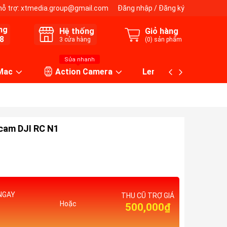
hỗ trợ:
xtmedia.group@gmail.com
Đăng nhập
/
Đăng ký
ng
Hệ thống
Giỏ hàng
8
3
cửa hàng
(
0
) sản phẩm
Sửa nhanh
 Mac
Action Camera
Lens máy ảnh
ycam DJI RC N1
NGAY
THU CŨ TRỢ GIÁ
Hoặc
500,000₫