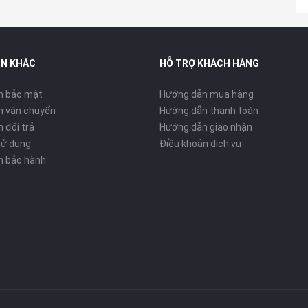
d lẫn iPhone. Sự đa nhiệm trong khâu kết nối này không chỉ tối
ệt đối cho các phi công trong suốt quá trình tác nghiệp.
IN KHÁC
HỖ TRỢ KHÁCH HÀNG
h bảo mật
Hướng dẫn mua hàng
h vận chuyển
Hướng dẫn thanh toán
 đổi trả
Hướng dẫn giao nhận
sử dụng
Điều khoản dịch vụ
h bảo hành