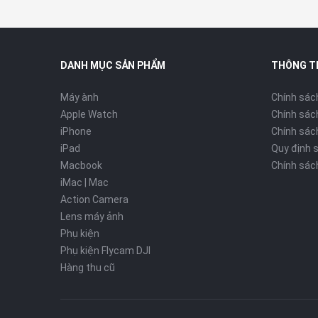
vận hành mượt mờ trên cả nền tảng hệ điều hành Androi
giản hóa khâu chuẩn bị mà còn đem đến sự tiện nghi tuy
DANH MỤC SẢN PHẨM
THÔNG T
Máy ành
Chính sác
Apple Watch
Chính sác
iPhone
Chính sách
iPad
Quy định 
Macbook
Chính sác
iMac | Mac
Action Camera
Lens máy ảnh
Phụ kiện
Phụ kiện Flycam DJI
Hàng thu cũ