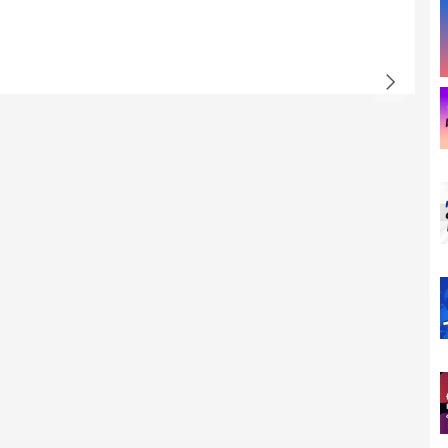
di động
i cho phép liên kết dễ dàng với hầu hết các dòng điện thoại
 kèm, bao gồm cổng Lightning, Micro USB (Type-B) và USB Type-
ủ động trong việc tận dụng nhiều loại smartphone khác nhau,