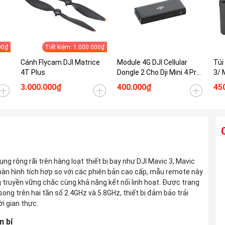
00₫
Tiết kiệm: 1.000.000₫
Cánh Flycam DJI Matrice
Module 4G DJI Cellular
Túi
4T Plus
Dongle 2 Cho Dji Mini 4 Pro/
3/ 
Mini 5 Pro/ Air 3s/ Mavic 3
Min
3.000.000₫
400.000₫
45
Pro/ Mavic 4 Pro
Ống kính TAMRON 28-300mm F4-7.1 Di
g rộng rãi trên hàng loạt thiết bị bay như DJI Mavic 3, Mavic
III VC VXD For Sony E
 bỏ màn hình tích hợp so với các phiên bản cao cấp, mẫu remote này
Liên hệ
 truyền vững chắc cùng khả năng kết nối linh hoạt. Được trang
ong trên hai tần số 2.4GHz và 5.8GHz, thiết bị đảm bảo trải
i gian thực.
Ống kính TAMRON 25-200mm F2.8-5.6
n bỉ