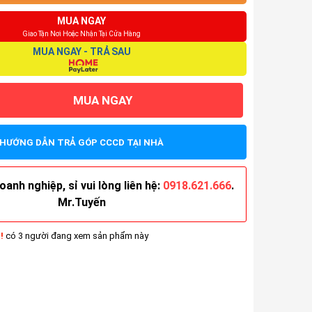
MUA NGAY
Giao Tận Nơi Hoặc Nhận Tại Cửa Hàng
MUA NGAY - TRẢ SAU
MUA NGAY
HƯỚNG DẪN TRẢ GÓP CCCD TẠI NHÀ
anh nghiệp, sỉ vui lòng liên hệ:
0918.621.666
.
Mr.Tuyến
!
có 3 người đang xem sản phẩm này