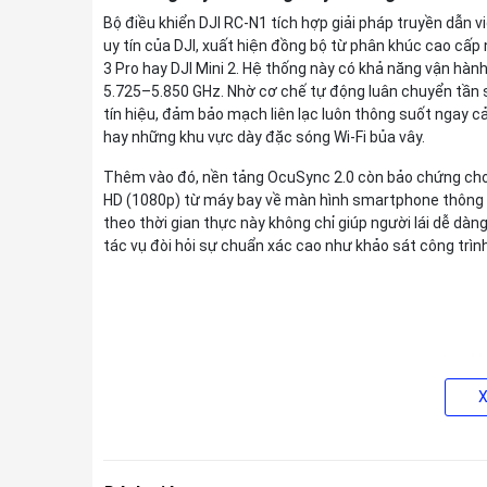
Bộ điều khiển DJI RC-N1 tích hợp giải pháp truyền dẫn v
uy tín của DJI, xuất hiện đồng bộ từ phân khúc cao cấp
3 Pro hay DJI Mini 2. Hệ thống này có khả năng vận hàn
5.725–5.850 GHz. Nhờ cơ chế tự động luân chuyển tần số 
tín hiệu, đảm bảo mạch liên lạc luôn thông suốt ngay cả
hay những khu vực dày đặc sóng Wi-Fi bủa vây.
Thêm vào đó, nền tảng OcuSync 2.0 còn bảo chứng cho kh
HD (1080p) từ máy bay về màn hình smartphone thông q
theo thời gian thực này không chỉ giúp người lái dễ dà
tác vụ đòi hỏi sự chuẩn xác cao như khảo sát công trình