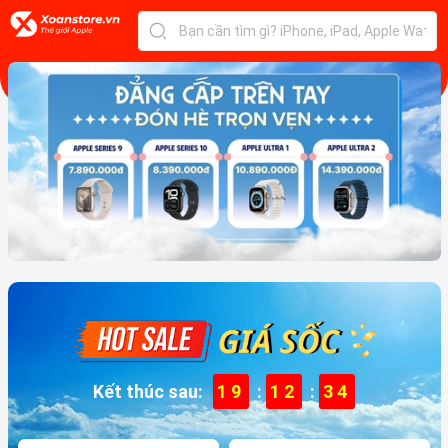
Kết thúc sau:
19
:
12
:
32