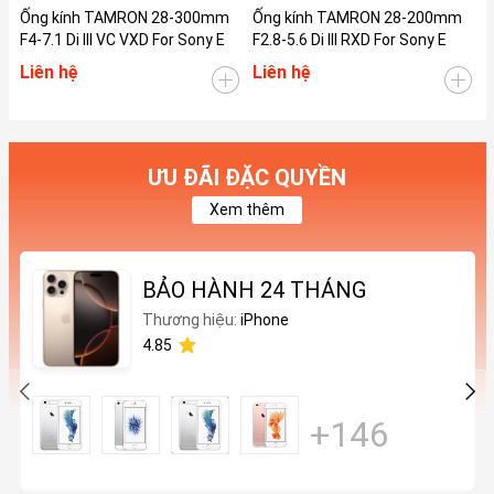
Ống kính TAMRON 28-300mm
Ống kính TAMRON 28-200mm
Ố
F4-7.1 Di III VC VXD For Sony E
F2.8-5.6 Di III RXD For Sony E
F
Liên hệ
Liên hệ
L
ƯU ĐÃI ĐẶC QUYỀN
Xem thêm
BẢO HÀNH 24 THÁNG
Thương hiệu:
iPhone
4.85
+146