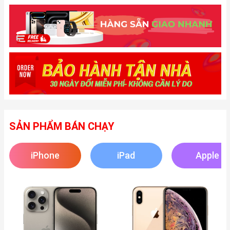
SẢN PHẨM BÁN CHẠY
iPhone
iPad
Apple
Watch