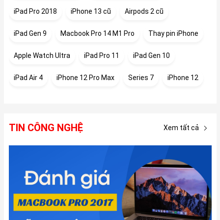
iPad Pro 2018
iPhone 13 cũ
Airpods 2 cũ
iPad Gen 9
Macbook Pro 14 M1 Pro
Thay pin iPhone
Apple Watch Ultra
iPad Pro 11
iPad Gen 10
iPad Air 4
iPhone 12 Pro Max
Series 7
iPhone 12
TIN CÔNG NGHỆ
Xem tất cả