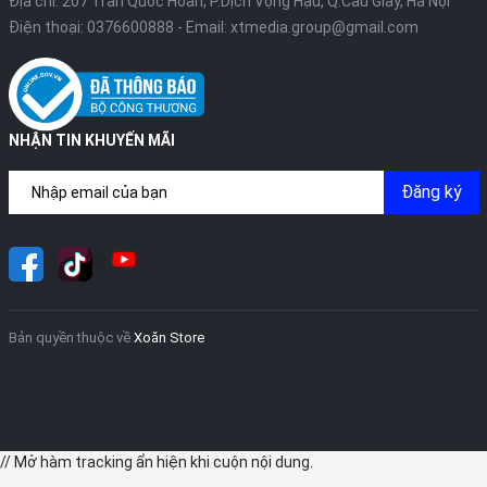
Địa chỉ: 207 Trần Quốc Hoàn, P.Dịch Vọng Hậu, Q.Cầu Giấy, Hà Nội
Điện thoại:
0376600888
- Email:
xtmedia.group@gmail.com
NHẬN TIN KHUYẾN MÃI
Đăng ký
Bản quyền thuộc về
Xoăn Store
// Mở hàm tracking ẩn hiện khi cuộn nội dung.