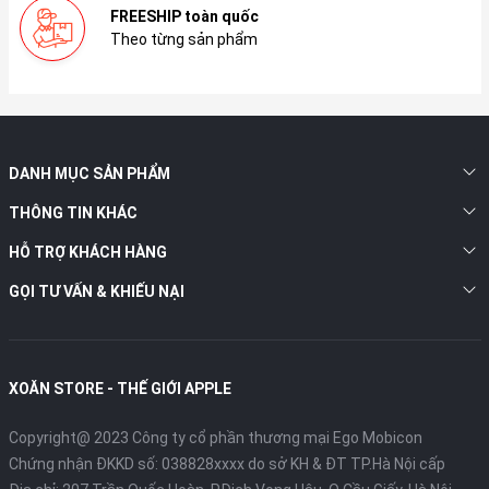
FREESHIP toàn quốc
Theo từng sản phẩm
DANH MỤC SẢN PHẨM
THÔNG TIN KHÁC
HỖ TRỢ KHÁCH HÀNG
GỌI TƯ VẤN & KHIẾU NẠI
XOĂN STORE - THẾ GIỚI APPLE
Copyright@ 2023 Công ty cổ phần thương mại Ego Mobicon
Chứng nhận ĐKKD số: 038828xxxx do sở KH & ĐT TP.Hà Nội cấp