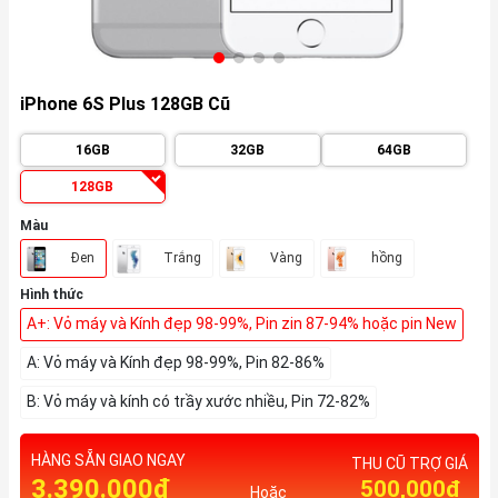
iPhone 6S Plus 128GB Cũ
16GB
32GB
64GB
128GB
Màu
Đen
Trắng
Vàng
hồng
Hình thức
A+: Vỏ máy và Kính đẹp 98-99%, Pin zin 87-94% hoặc pin New
A: Vỏ máy và Kính đẹp 98-99%, Pin 82-86%
B: Vỏ máy và kính có trầy xước nhiều, Pin 72-82%
HÀNG SẴN GIAO NGAY
THU CŨ TRỢ GIÁ
3.390.000₫
500,000₫
Hoặc