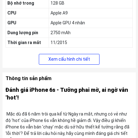
Bộ nhớ trong
128 GB
CPU
Apple A9
GPU
Apple GPU 4 nhân
Dung lượng pin
2750 mAh
Thời gian ra mắt
11/2015
Xem cấu hình chi tiết
Thông tin sản phẩm
Đánh giá iPhone 6s - Tưởng phai mờ, ai ngờ vẫn
'hot'!
Mặc dù đã 6 năm trôi qua kể từ Ngày ra mắt, nhưng có vẻ như
độ 'hot' của iPhone 6s vẫn không hề giảm đi. Vậy điều gì khiến
iPhone 6s vẫn bán 'chạy' mặc dù sở hữu thiết kế tưởng rằng đã
'lỗi thời'? Để trả lời câu hỏi này, hãy cùng mình đáng giá chi tiết