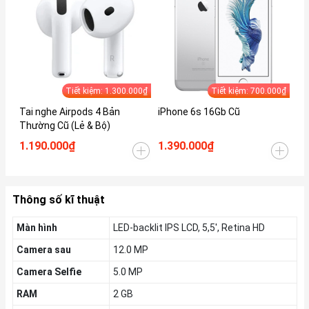
Tiết kiệm: 1.300.000₫
Tiết kiệm: 700.000₫
Tai nghe Airpods 4 Bản
iPhone 6s 16Gb Cũ
iP
Thường Cũ (Lẻ & Bộ)
1.190.000₫
1.390.000₫
1.
Thông số kĩ thuật
Màn hình
LED-backlit IPS LCD, 5,5', Retina HD
Camera sau
12.0 MP
Camera Selfie
5.0 MP
RAM
2 GB