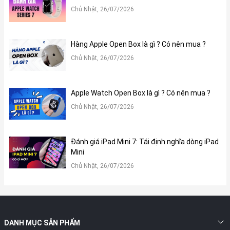
Chủ Nhật, 26/07/2026
Hàng Apple Open Box là gì ? Có nên mua ?
Chủ Nhật, 26/07/2026
Apple Watch Open Box là gì ? Có nên mua ?
3. Cấu hình và hiệu năng
Chủ Nhật, 26/07/2026
iPhone 6s được trang bị bộ vi xử lý Apple A9 2 nhân tốc độ 1.8
GHz. Mặc dù Apple A9 đã khá ‘lỗi thời’ ở thời điểm hiện tại, tuy
vậy con chip này vẫn có khả năng xử lý tốt và mang đến trải
Đánh giá iPad Mini 7: Tái định nghĩa dòng iPad
nghiệm khá ổn định đến người dùng. Dù chỉ có 2GB RAM nhưng
Mini
iPhone 6s vẫn chạy mượt mà, bên cạnh đó mình còn có thể mở
Chủ Nhật, 26/07/2026
từ 2 đến 3 tác vụ thông thường cùng một lúc mà không phải load
lại từ đầu. Bạn có thể yên tâm mà chụp ảnh và lưu trữ những kỉ
niệm cùng bạn bè. Khi đo điểm hiệu năng nhanh bằng phần mềm
đo điểm AnTuTu, iPhone 6s đã đạt được 154.565 điểm. Cụ thể,
máy đạt 68.675 điểm CPU và GPU đạt 49.403 điểm. Để đánh giá
DANH MỤC SẢN PHẨM
bộ xử lý A9, mình sẽ trải nghiệm thử một số tựa game phổ biến