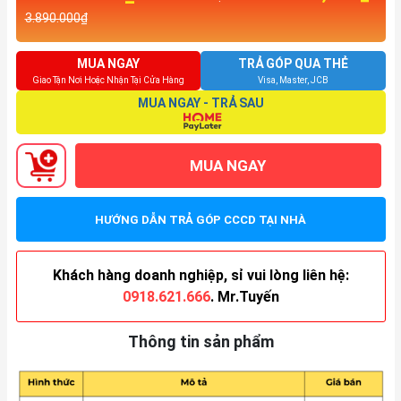
3.890.000₫
MUA NGAY
TRẢ GÓP QUA THẺ
Giao Tận Nơi Hoặc Nhận Tại Cửa Hàng
Visa, Master, JCB
MUA NGAY - TRẢ SAU
MUA NGAY
HƯỚNG DẪN TRẢ GÓP CCCD TẠI NHÀ
Khách hàng doanh nghiệp, sỉ vui lòng liên hệ:
0918.621.666
. Mr.Tuyến
Thông tin sản phẩm