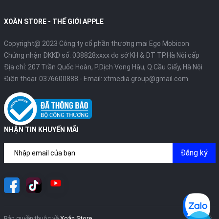
XOĂN STORE - THẾ GIỚI APPLE
Copyright@ 2023 Công ty cổ phần thương mại Ego Mobicon
Chứng nhận ĐKKD số: 038828xxxx do sở KH & ĐT TP.Hà Nội cấp
Địa chỉ: 207 Trần Quốc Hoàn, P.Dịch Vọng Hậu, Q.Cầu Giấy, Hà Nội
Điện thoại:
0376600888
- Email:
xtmedia.group@gmail.com
NHẬN TIN KHUYẾN MÃI
Đăng ký
Bản quyền thuộc về
Xoăn Store