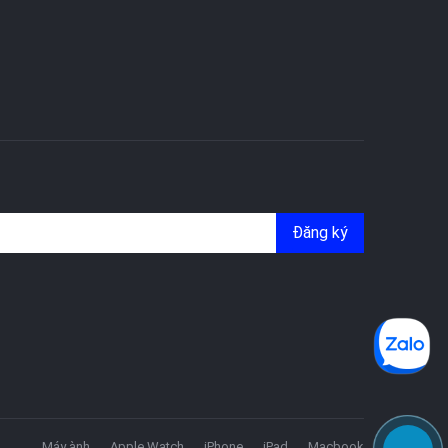
Đăng ký
Máy ành
Apple Watch
iPhone
iPad
Macbook