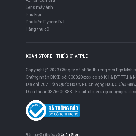
Action Camera
Lens máy ảnh
Phụ kiện
Phụ kiện Flycam DJI
Hàng thu cũ
XOĂN STORE - THẾ GIỚI APPLE
Copyright@ 2023 Công ty cổ phần thương mại Ego Mobi
Chứng nhận ĐKKD số: 038828xxxx do sở KH & ĐT TP.Hà N
Địa chỉ: 207 Trần Quốc Hoàn, P.Dịch Vọng Hậu, Q.Cầu Giấy,
Điện thoại:
0376600888
- Email:
xtmedia.group@gmail.c
Bản quyền thuộc về
Xoăn Store