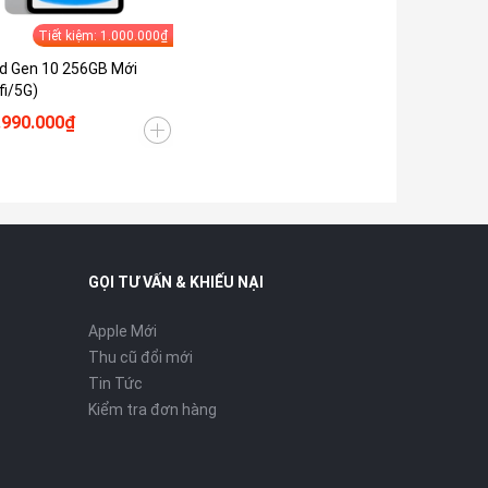
Tiết kiệm: 1.000.000₫
d Gen 10 256GB Mới
fi/5G)
.990.000₫
GỌI TƯ VẤN & KHIẾU NẠI
Apple Mới
Thu cũ đổi mới
Tin Tức
Kiểm tra đơn hàng