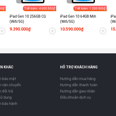
00₫
Tiết kiệm: 4.600.000₫
Tiết kiệm: 1.200.000₫
iPad Gen 10 256GB Cũ
iPad Gen 10 64GB Mới
iPa
(Wifi/5G)
(Wifi/5G)
(Wi
9.390.000₫
10.590.000₫
15
IN KHÁC
HỖ TRỢ KHÁCH HÀNG
h bảo mật
Hướng dẫn mua hàng
h vận chuyển
Hướng dẫn thanh toán
 đổi trả
Hướng dẫn giao nhận
sử dụng
Điều khoản dịch vụ
h bảo hành