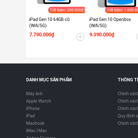
Tiết kiệm: 200.000₫
Tiết kiệm: 1.600.0
iPad Gen 10 64GB cũ
iPad Gen 10 Openbox
(Wifi/5G)
(Wifi/5G)
7.790.000₫
9.390.000₫
DANH MỤC SẢN PHẨM
THÔNG T
Máy ành
Chính sác
Apple Watch
Chính sác
iPhone
Chính sách
iPad
Quy định 
Macbook
Chính sác
iMac | Mac