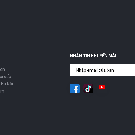
NHẬN TIN KHUYẾN MÃI
con
ội cấp
 Hà Nội
om