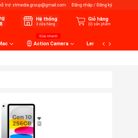
hỗ trợ:
xtmedia.group@gmail.com
Đăng nhập
/
Đăng ký
ng
Hệ thống
Giỏ hàng
8
3
cửa hàng
(
0
) sản phẩm
Sửa nhanh
 Mac
Action Camera
Lens máy ảnh