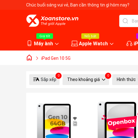
Chúc buổi sáng vui vẻ
, Bạn cần thông tin gì hôm nay?
Giá tốt
Nổi bật
Máy ành
Apple Watch
i
iPad Gen 10 5G
0
0
Sắp xếp
Theo khoảng giá
Hình thức