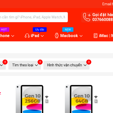
Email 
Gọi đặt hà
037660088
HOT
Ưu đãi
NEW
Phone
iPad
Macbook
iMac |
0
0
0
Tìm theo loại
Hình thức vận chuyển