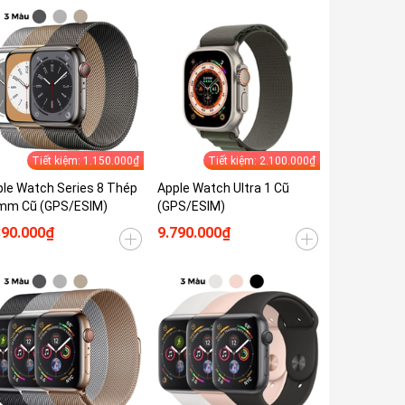
Tiết kiệm: 1.150.000₫
Tiết kiệm: 2.100.000₫
le Watch Series 8 Thép
Apple Watch Ultra 1 Cũ
mm Cũ (GPS/ESIM)
(GPS/ESIM)
890.000₫
9.790.000₫