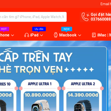
Email 
Gọi đặt hà
037660088
HOT
Ưu đãi
NEW
Phone
iPad
Macbook
iMac |