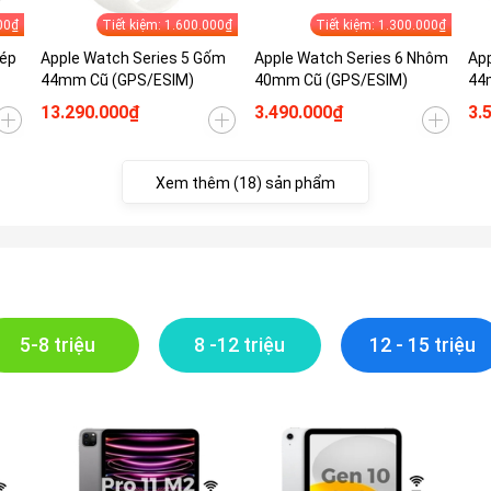
00₫
Tiết kiệm: 1.600.000₫
Tiết kiệm: 1.300.000₫
hép
Apple Watch Series 5 Gốm
Apple Watch Series 6 Nhôm
App
44mm Cũ (GPS/ESIM)
40mm Cũ (GPS/ESIM)
44
13.290.000₫
3.490.000₫
3.
Xem thêm (18) sản phẩm
5-8 triệu
8 -12 triệu
12 - 15 triệu