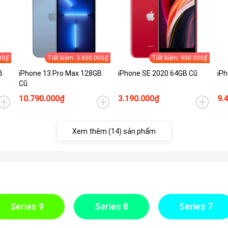
00₫
Tiết kiệm: 3.600.000₫
Tiết kiệm: 900.000₫
B
iPhone 13 Pro Max 128GB
iPhone SE 2020 64GB Cũ
iPh
Cũ
10.790.000₫
3.190.000₫
9.
Xem thêm (14) sản phẩm
Series 9
Series 8
Series 7