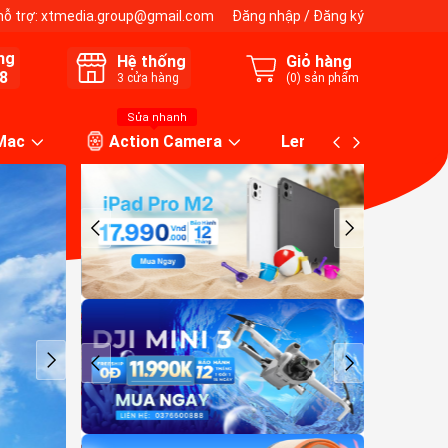
hỗ trợ:
xtmedia.group@gmail.com
Đăng nhập
/
Đăng ký
ng
Hệ thống
Giỏ hàng
8
3
cửa hàng
(
0
) sản phẩm
Sửa nhanh
 Mac
Action Camera
Lens máy ảnh