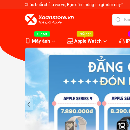
Chúc buổi chiều vui vẻ
, Bạn cần thông tin gì hôm nay?
Giá tốt
Nổi bật
Máy ành
Apple Watch
i