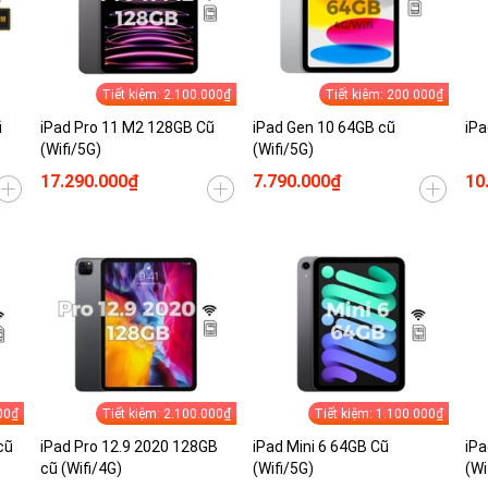
Tiết kiệm: 2.100.000₫
Tiết kiệm: 200.000₫
ũ
iPad Pro 11 M2 128GB Cũ
iPad Gen 10 64GB cũ
iPa
(Wifi/5G)
(Wifi/5G)
17.290.000₫
7.790.000₫
10
00₫
Tiết kiệm: 2.100.000₫
Tiết kiệm: 1.100.000₫
cũ
iPad Pro 12.9 2020 128GB
iPad Mini 6 64GB Cũ
iPa
cũ (Wifi/4G)
(Wifi/5G)
(Wi