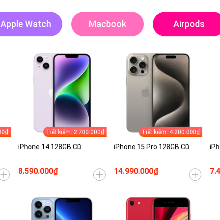
Apple Watch
Macbook
Airpods
00₫
Tiết kiệm: 2.700.000₫
Tiết kiệm: 4.200.000₫
iPhone 14 128GB Cũ
iPhone 15 Pro 128GB Cũ
iPh
8.590.000₫
14.990.000₫
7.