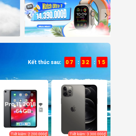
Kết thúc sau:
07
:
32
:
12
Tiết kiệm: 2.200.000₫
Tiết kiệm: 3.300.000₫
Tiết