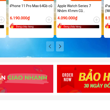
iPhone 11 Pro Max 64Gb cũ
Apple Watch Series 7
iPa
Nhôm 41mm Cũ
(Wi
(GPS/ESIM)
6.190.000₫
4.090.000₫
8.
Đang cháy hàng
Đang cháy hàng