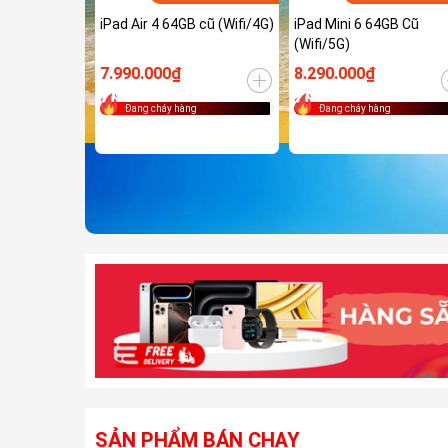
iPad Air 4 64GB cũ (Wifi/4G)
iPad Mini 6 64GB Cũ
(Wifi/5G)
7.990.000₫
8.290.000₫
Đang cháy hàng
Đang cháy hàng
SẢN PHẨM BÁN CHẠY