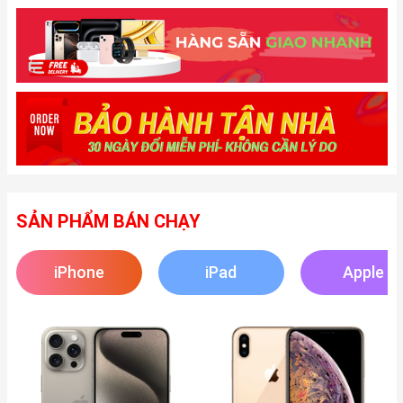
SẢN PHẨM BÁN CHẠY
iPhone
iPad
Apple
Watch