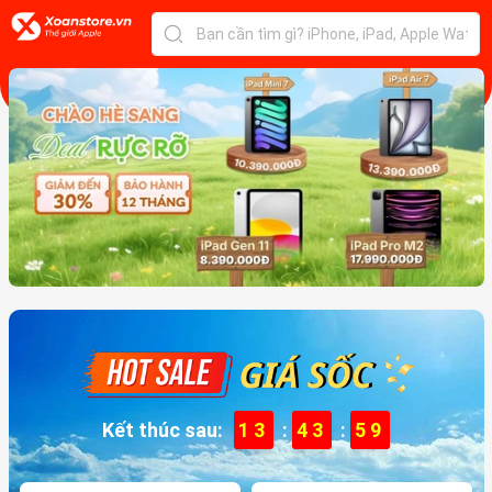
Kết thúc sau:
13
:
43
:
57