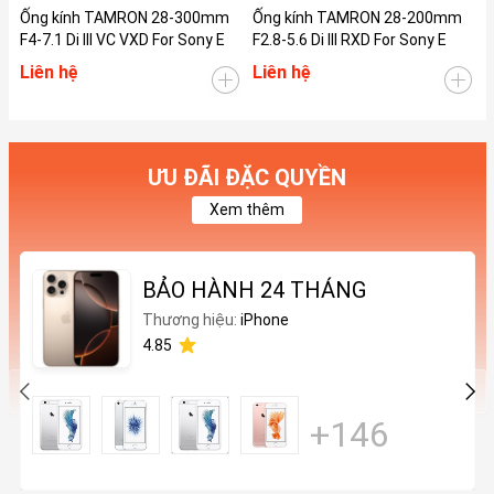
Ống kính TAMRON 28-300mm
Ống kính TAMRON 28-200mm
Ố
F4-7.1 Di III VC VXD For Sony E
F2.8-5.6 Di III RXD For Sony E
F
Liên hệ
Liên hệ
L
ƯU ĐÃI ĐẶC QUYỀN
Xem thêm
BẢO HÀNH 24 THÁNG
Thương hiệu:
iPhone
4.85
+146