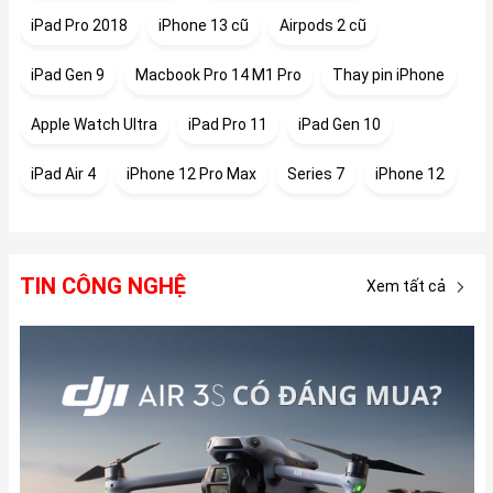
iPad Pro 2018
iPhone 13 cũ
Airpods 2 cũ
iPad Gen 9
Macbook Pro 14 M1 Pro
Thay pin iPhone
Apple Watch Ultra
iPad Pro 11
iPad Gen 10
iPad Air 4
iPhone 12 Pro Max
Series 7
iPhone 12
TIN CÔNG NGHỆ
Xem tất cả