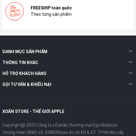
FREESHIP toàn quốc
Theo từng sản phẩm
DANH MỤC SẢN PHẨM
THÔNG TIN KHÁC
HỖ TRỢ KHÁCH HÀNG
GỌI TƯ VẤN & KHIẾU NẠI
XOĂN STORE - THẾ GIỚI APPLE
Copyright@ 2023 Công ty cổ phần thương mại Ego Mobicon
Chứng nhận ĐKKD số: 038828xxxx do sở KH & ĐT TP.Hà Nội cấp