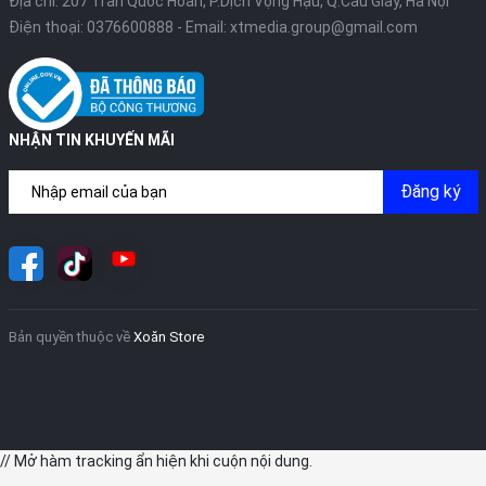
Địa chỉ: 207 Trần Quốc Hoàn, P.Dịch Vọng Hậu, Q.Cầu Giấy, Hà Nội
Điện thoại:
0376600888
- Email:
xtmedia.group@gmail.com
NHẬN TIN KHUYẾN MÃI
Đăng ký
Bản quyền thuộc về
Xoăn Store
// Mở hàm tracking ẩn hiện khi cuộn nội dung.