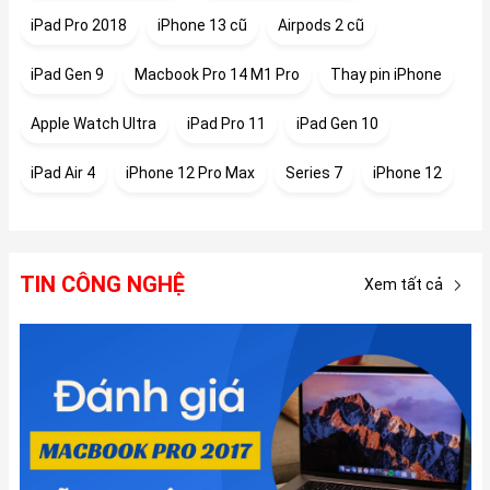
iPad Pro 2018
iPhone 13 cũ
Airpods 2 cũ
iPad Gen 9
Macbook Pro 14 M1 Pro
Thay pin iPhone
Apple Watch Ultra
iPad Pro 11
iPad Gen 10
iPad Air 4
iPhone 12 Pro Max
Series 7
iPhone 12
TIN CÔNG NGHỆ
Xem tất cả