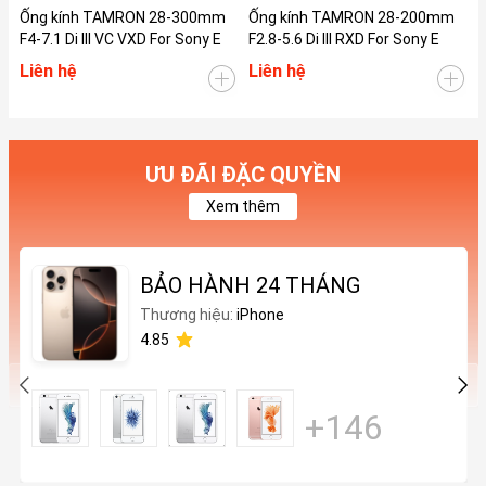
Ống kính TAMRON 28-300mm
Ống kính TAMRON 28-200mm
Ố
F4-7.1 Di III VC VXD For Sony E
F2.8-5.6 Di III RXD For Sony E
F
Liên hệ
Liên hệ
L
ƯU ĐÃI ĐẶC QUYỀN
Xem thêm
BẢO HÀNH 24 THÁNG
Thương hiệu:
iPhone
4.85
+146