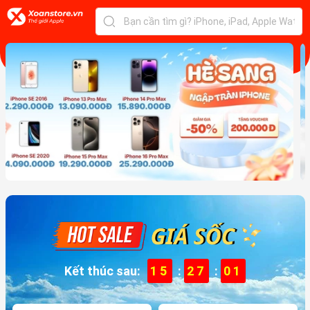
Kết thúc sau:
15
:
26
:
59