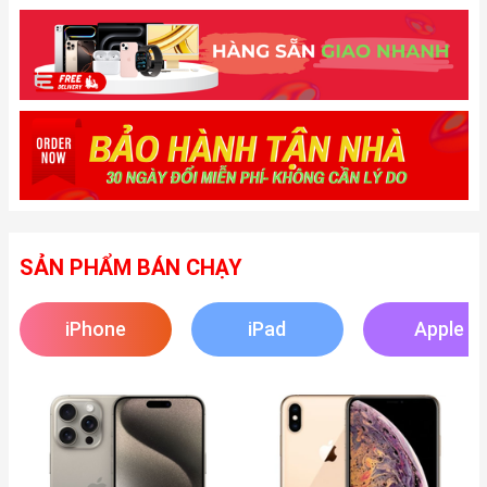
SẢN PHẨM BÁN CHẠY
iPhone
iPad
Apple
Watch