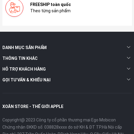
FREESHIP toàn quốc
Theo từng sản phẩm
DANH MỤC SẢN PHẨM
THÔNG TIN KHÁC
HỖ TRỢ KHÁCH HÀNG
GỌI TƯ VẤN & KHIẾU NẠI
XOĂN STORE - THẾ GIỚI APPLE
Copyright@ 2023 Công ty cổ phần thương mại Ego Mobicon
Chứng nhận ĐKKD số: 038828xxxx do sở KH & ĐT TP.Hà Nội cấp