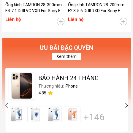
Ống kính TAMRON 28-300mm
Ống kính TAMRON 28-200mm
Ố
F4-7.1 Di III VC VXD For Sony E
F2.8-5.6 Di III RXD For Sony E
F
Liên hệ
Liên hệ
L
ƯU ĐÃI ĐẶC QUYỀN
Xem thêm
BẢO HÀNH 24 THÁNG
Thương hiệu:
iPhone
4.85
+146