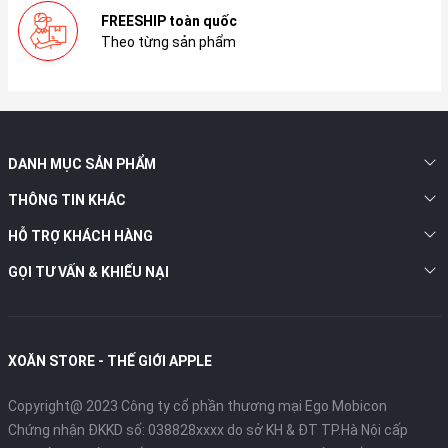
FREESHIP toàn quốc
Theo từng sản phẩm
DANH MỤC SẢN PHẨM
THÔNG TIN KHÁC
HỖ TRỢ KHÁCH HÀNG
GỌI TƯ VẤN & KHIẾU NẠI
XOĂN STORE - THẾ GIỚI APPLE
Copyright@ 2023 Công ty cổ phần thương mại Ego Mobicon
Chứng nhận ĐKKD số: 038828xxxx do sở KH & ĐT TP.Hà Nội cấp