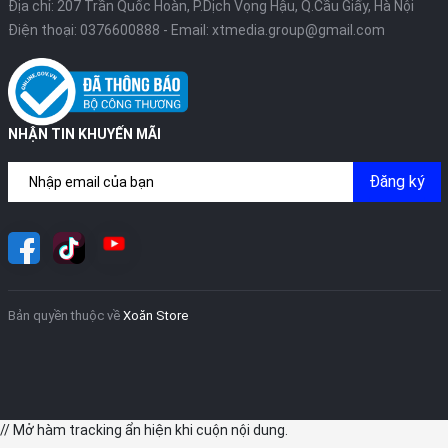
Địa chỉ: 207 Trần Quốc Hoàn, P.Dịch Vọng Hậu, Q.Cầu Giấy, Hà Nội
Điện thoại:
0376600888
- Email:
xtmedia.group@gmail.com
NHẬN TIN KHUYẾN MÃI
Đăng ký
Bản quyền thuộc về
Xoăn Store
// Mở hàm tracking ẩn hiện khi cuộn nội dung.