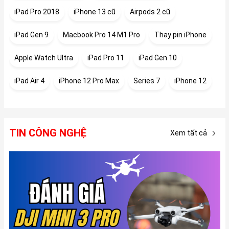
iPad Pro 2018
iPhone 13 cũ
Airpods 2 cũ
iPad Gen 9
Macbook Pro 14 M1 Pro
Thay pin iPhone
Apple Watch Ultra
iPad Pro 11
iPad Gen 10
iPad Air 4
iPhone 12 Pro Max
Series 7
iPhone 12
TIN CÔNG NGHỆ
Xem tất cả