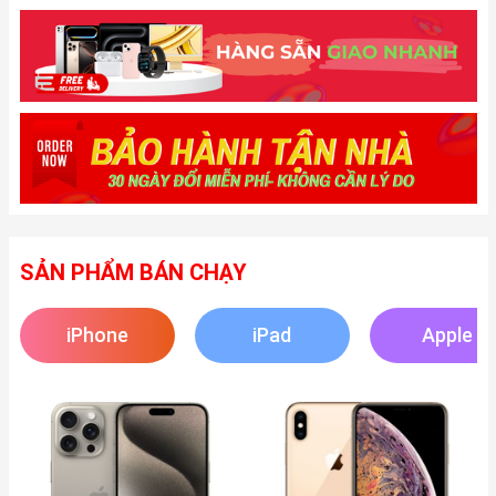
SẢN PHẨM BÁN CHẠY
iPhone
iPad
Apple
Watch