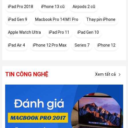
iPad Pro 2018
iPhone 13 cũ
Airpods 2 cũ
iPad Gen 9
Macbook Pro 14 M1 Pro
Thay pin iPhone
Apple Watch Ultra
iPad Pro 11
iPad Gen 10
iPad Air 4
iPhone 12 Pro Max
Series 7
iPhone 12
TIN CÔNG NGHỆ
Xem tất cả