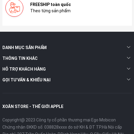
FREESHIP toàn quốc
Theo từng sản phẩm
DANH MỤC SẢN PHẨM
THÔNG TIN KHÁC
HỖ TRỢ KHÁCH HÀNG
GỌI TƯ VẤN & KHIẾU NẠI
XOĂN STORE - THẾ GIỚI APPLE
Copyright@ 2023 Công ty cổ phần thương mại Ego Mobicon
Chứng nhận ĐKKD số: 038828xxxx do sở KH & ĐT TP.Hà Nội cấp