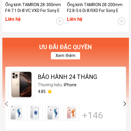
Ống kính TAMRON 28-300mm
Ống kính TAMRON 28-200mm
Ố
F4-7.1 Di III VC VXD For Sony E
F2.8-5.6 Di III RXD For Sony E
F
Liên hệ
Liên hệ
L
ƯU ĐÃI ĐẶC QUYỀN
Xem thêm
BẢO HÀNH 24 THÁNG
Thương hiệu:
iPhone
4.85
+146