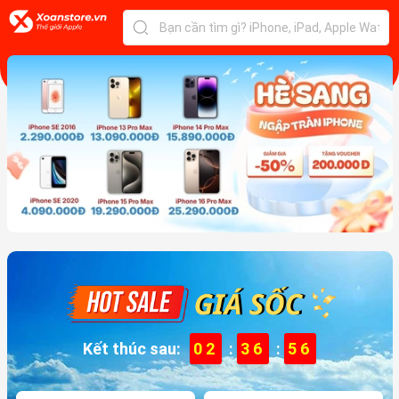
Kết thúc sau:
02
:
36
:
54