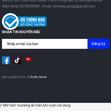
Địa chỉ: 207 Trần Quốc Hoàn, P.Dịch Vọng Hậu, Q.Cầu Giấy, Hà Nội
Điện thoại:
0376600888
- Email:
xtmedia.group@gmail.com
NHẬN TIN KHUYẾN MÃI
Đăng ký
Bản quyền thuộc về
Xoăn Store
// Mở hàm tracking ẩn hiện khi cuộn nội dung.