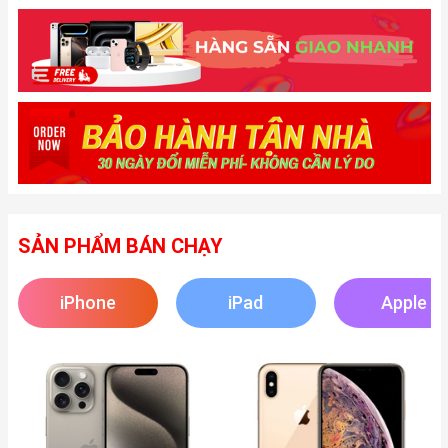
SẢN PHẨM BÁN CHẠY
iPhone
iPad
Apple
Watch