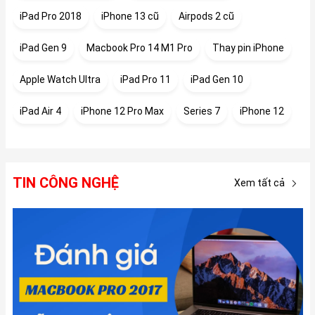
iPad Pro 2018
iPhone 13 cũ
Airpods 2 cũ
iPad Gen 9
Macbook Pro 14 M1 Pro
Thay pin iPhone
Apple Watch Ultra
iPad Pro 11
iPad Gen 10
iPad Air 4
iPhone 12 Pro Max
Series 7
iPhone 12
TIN CÔNG NGHỆ
Xem tất cả