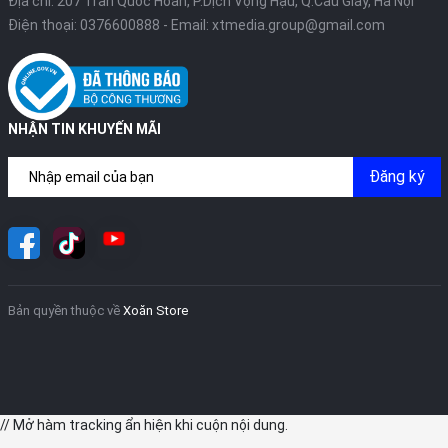
Địa chỉ: 207 Trần Quốc Hoàn, P.Dịch Vọng Hậu, Q.Cầu Giấy, Hà Nội
Điện thoại:
0376600888
- Email:
xtmedia.group@gmail.com
NHẬN TIN KHUYẾN MÃI
Đăng ký
Bản quyền thuộc về
Xoăn Store
// Mở hàm tracking ẩn hiện khi cuộn nội dung.