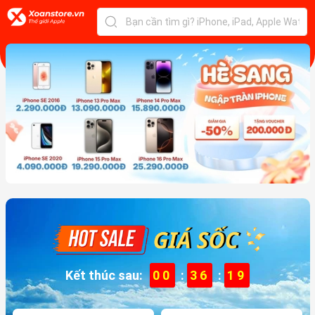
Kết thúc sau:
00
:
36
:
17