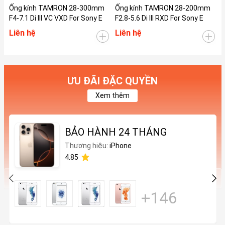
Ống kính TAMRON 28-300mm
Ống kính TAMRON 28-200mm
Ố
F4-7.1 Di III VC VXD For Sony E
F2.8-5.6 Di III RXD For Sony E
F
Liên hệ
Liên hệ
L
ƯU ĐÃI ĐẶC QUYỀN
Xem thêm
BẢO HÀNH 24 THÁNG
Thương hiệu:
iPhone
4.85
+146