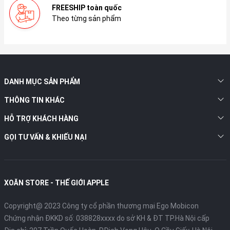
FREESHIP toàn quốc
Theo từng sản phẩm
DANH MỤC SẢN PHẨM
THÔNG TIN KHÁC
HỖ TRỢ KHÁCH HÀNG
GỌI TƯ VẤN & KHIẾU NẠI
XOĂN STORE - THẾ GIỚI APPLE
Copyright@ 2023 Công ty cổ phần thương mại Ego Mobicon
Chứng nhận ĐKKD số: 038828xxxx do sở KH & ĐT TP.Hà Nội cấp